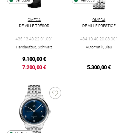
Verfügbar
Verfügbar
OMEGA
OMEGA
DE VILLE TRÉSOR
DE VILLE PRESTIGE
Omega De Ville Trésor, Ref: 435.13.40.22.01.001, Preis: 7.200
Omega De Ville Prestige, Ref: 
435.13.40.22.01.001
434.10.40.20.03.001
Handaufzug, Schwarz
Automatik, Blau
9.100,00
€
7.200,00 €
5.300,00 €