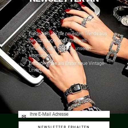
Entdecken Sie die neuesten Trends aus
der Schmuck- und Uhrenwelt
Erhalten Sie Tipps von unseren
Uhrmachern
Entdecken Sie als Erster neue Vintage-
Uhren
NEWSLETTER ERHALTEN