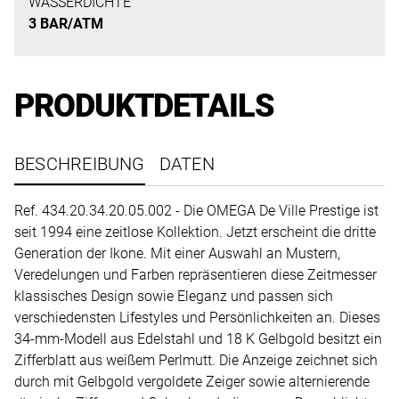
uns
WASSERDICHTE
3 BAR/ATM
auf
Ihre
Anfrage.
PRODUKTDETAILS
TERMINANFRAGE
BESCHREIBUNG
DATEN
Ref. 434.20.34.20.05.002 - Die OMEGA De Ville Prestige ist
seit 1994 eine zeitlose Kollektion. Jetzt erscheint die dritte
Generation der Ikone. Mit einer Auswahl an Mustern,
Veredelungen und Farben repräsentieren diese Zeitmesser
klassisches Design sowie Eleganz und passen sich
verschiedensten Lifestyles und Persönlichkeiten an. Dieses
34-mm-Modell aus Edelstahl und 18 K Gelbgold besitzt ein
Zifferblatt aus weißem Perlmutt. Die Anzeige zeichnet sich
durch mit Gelbgold vergoldete Zeiger sowie alternierende