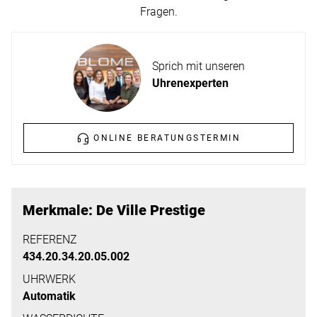
ERFAHREN
Fragen.
NEUHEITEN
2026
Neuheiten
Sprich mit unseren
BESUCHEN
der
Uhrenexperten
SIE
Watches
UNS
and
Wonders
ONLINE BERATUNGSTERMIN
Vereinbaren
2026
Sie
jetzt
Ihren
MEHR
Merkmale: De Ville Prestige
persönlichen
ERFAHREN
Termin
REFERENZ
434.20.34.20.05.002
–
wir
UHRWERK
Automatik
freuen