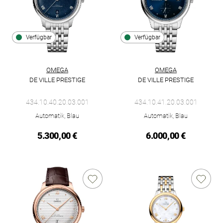
Verfügbar
Verfügbar
OMEGA
OMEGA
DE VILLE PRESTIGE
DE VILLE PRESTIGE
Omega De Ville Prestige, Ref: 434.10.40.20.03.001, Preis: 5.3
Omega De Ville Prestige, Ref: 
434.10.40.20.03.001
434.10.41.20.03.001
Automatik, Blau
Automatik, Blau
5.300,00 €
6.000,00 €