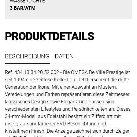
uns
WASSERDICHTE
3 BAR/ATM
auf
Ihre
Anfrage.
PRODUKTDETAILS
TERMINANFRAGE
BESCHREIBUNG
DATEN
Ref. 434.13.34.20.52.002 - Die OMEGA De Ville Prestige ist
seit 1994 eine zeitlose Kollektion. Jetzt erscheint die dritte
Generation der Ikone. Mit einer Auswahl an Mustern,
Veredelungen und Farben repräsentieren diese Zeitmesser
klassisches Design sowie Eleganz und passen sich
verschiedensten Lifestyles und Persönlichkeiten an. Dieses
34-mm-Modell aus Edelstahl besitzt ein Zifferblatt mit
rosé-grau-sandfarbener PVD-Beschichtung und
kristallinem Finish. Die Anzeige zeichnet sich durch Zeiger