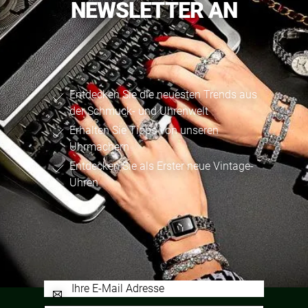
NEWSLETTER AN
Entdecken Sie die neuesten Trends aus
der Schmuck- und Uhrenwelt
Erhalten Sie Tipps von unseren
Uhrmachern
Entdecken Sie als Erster neue Vintage-
Uhren