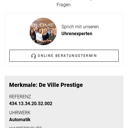
ERFAHREN
Fragen.
NEUHEITEN
2026
Neuheiten
Sprich mit unseren
BESUCHEN
der
Uhrenexperten
SIE
Watches
UNS
and
Wonders
ONLINE BERATUNGSTERMIN
Vereinbaren
2026
Sie
jetzt
Ihren
MEHR
Merkmale: De Ville Prestige
persönlichen
ERFAHREN
Termin
REFERENZ
434.13.34.20.52.002
–
wir
UHRWERK
Automatik
freuen