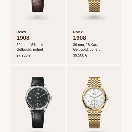
ERFAHREN
NEUHEITEN
2026
Neuheiten
BESUCHEN
der
Rolex
Rolex
1908
1908
SIE
Watches
39 mm, 18 Karat
39 mm, 18 Karat
UNS
and
Gelbgold, poliert
Gelbgold, poliert
27.900 €
39.500 €
Wonders
Vereinbaren
2026
Sie
jetzt
Ihren
MEHR
persönlichen
ERFAHREN
Termin
–
wir
freuen