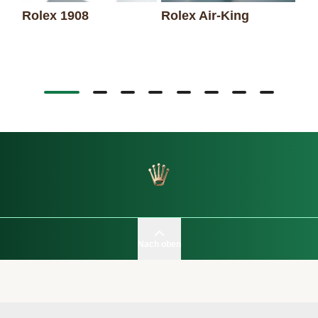
Rolex 1908
Rolex Air-King
Ro
Da
Nach oben