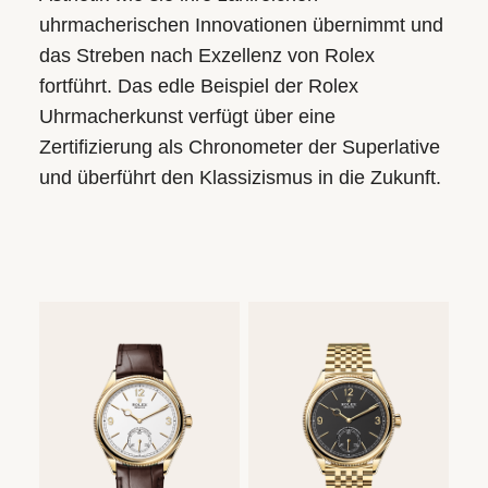
Air-
Submariner
uhrmacherischen Innovationen übernimmt und
AKTUELLES
AGB
ALLE
King
das Streben nach Exzellenz von Rolex
Sea-
Bleiben
UHRENMARKEN
MEHR
fortführt. Das edle Beispiel der Rolex
Land-
Dweller
ERFAHREN
Sie
Uhrmacherkunst verfügt über eine
Dweller
auf
Deepsea
Zertifizierung als Chronometer der Superlative
dem
Submariner
ALLE
und überführt den Klassizismus in die Zukunft.
Laufenden
UHREN
Sea-
mit
ALLE
Dweller
ROLEX
Herrenuhren
unseren
UHREN
Deepsea
neuesten
Chronographen
Trends
und
Damenuhren
ALLE
aktuellen
ROLEX
Taucheruhren
Highlights.
UHREN
MEHR