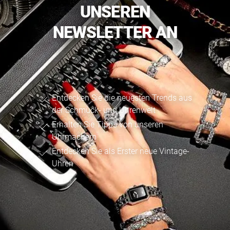
UNSEREN
NEWSLETTER AN
Entdecken Sie die neuesten Trends aus
der Schmuck- und Uhrenwelt
Erhalten Sie Tipps von unseren
Uhrmachern
Entdecken Sie als Erster neue Vintage-
Uhren