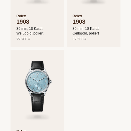
uns
auf
Ihre
Rolex
Rolex
1908
1908
Anfrage.
39 mm, 18 Karat
39 mm, 18 Karat
Weißgold, poliert
Gelbgold, poliert
29.200 €
39.500 €
TERMINANFRAGE