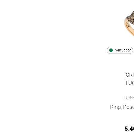
Verfügbar
GR
LU
Grimaldo Lu
LUS-
Ring, Ros
5.4