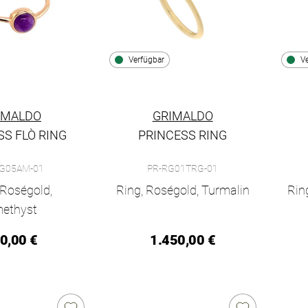
Verfügbar
V
IMALDO
GRIMALDO
SS FLÒ RING
PRINCESS RING
incess Flò Ring, Ref: PR-RG05AM-01, Preis: 990,00 €, Verfügbar
Grimaldo Princess Ring, Ref: PR-RG01TRG
Grim
G05AM-01
PR-RG01TRG-01
 Roségold,
Ring, Roségold, Turmalin
Rin
ethyst
0,00 €
1.450,00 €