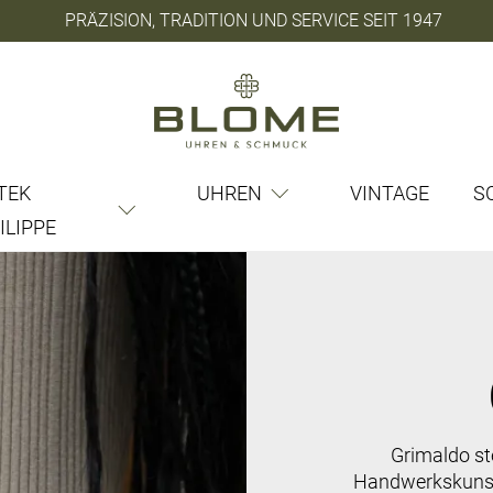
PRÄZISION, TRADITION UND SERVICE SEIT 1947
TEK
UHREN
VINTAGE
S
ILIPPE
Grimaldo st
Handwerkskunst m