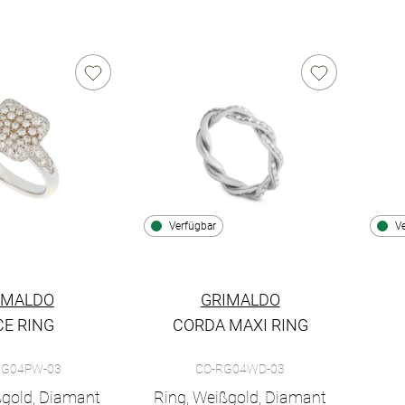
Verfügbar
V
IMALDO
GRIMALDO
CE RING
CORDA MAXI RING
ce Ring , Ref: LUS-RG04PW-03, Preis: 6.600,00 €, Verfügbar
Grimaldo Corda Maxi Ring, Ref: CO-RG04
Grim
RG04PW-03
CO-RG04WD-03
ßgold, Diamant
Ring, Weißgold, Diamant