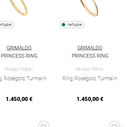
erfügbar
Verfügbar
GRIMALDO
GRIMALDO
PRINCESS RING
PRINCESS RING
-01, Preis: 1.450,00 €, Verfügbar
aldo Princess Ring, Ref: PR-RG01TRB-01, Preis: 1.450,00 €, Ver
Grimaldo Princess Ring, Ref: PR-
PR-RG01TRB-01
PR-RG01TRP-01
g, Roségold, Turmalin
Ring, Roségold, Turmalin
1.450,00 €
1.450,00 €