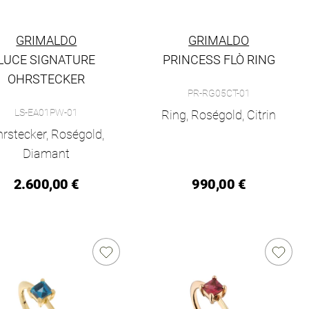
GRIMALDO
GRIMALDO
LUCE SIGNATURE
PRINCESS FLÒ RING
01, Preis: 17.000,00 €, Verfügbar
Grimaldo Princess Flò Ring, Ref:
OHRSTECKER
PR-RG05CT-01
erfügbar
aldo Luce Signature Ohrstecker, Ref: LS-EA01PW-01, Preis: 2.600
LS-EA01PW-01
Ring, Roségold, Citrin
rstecker, Roségold,
Diamant
2.600,00 €
990,00 €