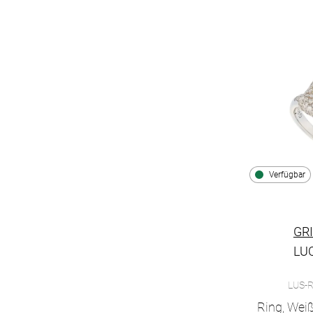
Verfügbar
GR
LU
Grimaldo Lu
LUS-
Ring, Wei