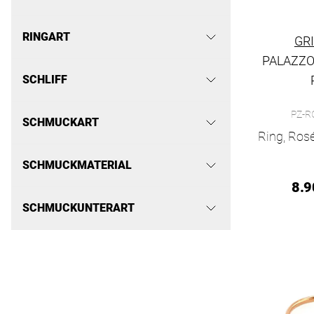
RINGART
GR
PALAZZ
SCHLIFF
Grimaldo Pa
PZ-R
SCHMUCKART
Ring, Ros
SCHMUCKMATERIAL
8.9
SCHMUCKUNTERART