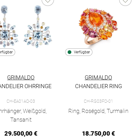
erfügbar
Verfügbar
GRIMALDO
GRIMALDO
NDELIER OHRRINGE
CHANDELIER RING
PB-01, Preis: 2.200,00 €, Verfügbar
aldo Chandelier Ohrringe, Ref: CH-EA01AQ-03, Preis: 29.500,00 
Grimaldo Chandelier Ring , Ref: 
CH-EA01AQ-03
CH-RG03FO-01
hrhänger, Weißgold,
Ring, Roségold, Turmalin
Tansanit
29.500,00 €
18.750,00 €