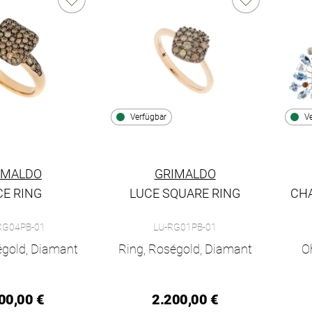
Verfügbar
V
IMALDO
GRIMALDO
CE RING
LUCE SQUARE RING
CHA
ce Ring , Ref: LUS-RG04PB-01, Preis: 5.400,00 €, Verfügbar
Grimaldo Luce Square Ring, Ref: LU-RG01
Grim
RG04PB-01
LU-RG01PB-01
égold, Diamant
Ring, Roségold, Diamant
O
00,00 €
2.200,00 €