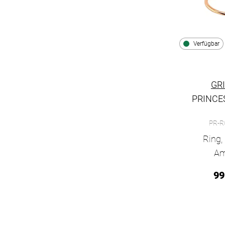
Verfügbar
GR
PRINCE
Grimaldo Pr
PR-R
Ring,
Am
99