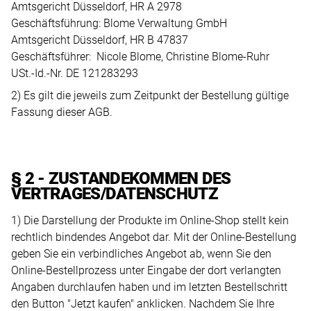
Amtsgericht Düsseldorf, HR A 2978
Air-
Submariner
AKTUELLES
AGB
ALLE
Geschäftsführung: Blome Verwaltung GmbH
King
Sea-
Bleiben
UHRENMARKEN
Amtsgericht Düsseldorf, HR B 47837
MEHR
Land-
Dweller
Geschäftsführer: Nicole Blome, Christine Blome-Ruhr
ERFAHREN
Sie
USt.-Id.-Nr. DE 121283293
Dweller
auf
Deepsea
2) Es gilt die jeweils zum Zeitpunkt der Bestellung gültige
dem
Submariner
ALLE
Fassung dieser AGB.
Laufenden
UHREN
Sea-
mit
ALLE
Dweller
ROLEX
Herrenuhren
unseren
UHREN
Deepsea
neuesten
§ 2 - ZUSTANDEKOMMEN DES
Chronographen
VERTRAGES/DATENSCHUTZ
Trends
und
Damenuhren
1) Die Darstellung der Produkte im Online-Shop stellt kein
ALLE
aktuellen
rechtlich bindendes Angebot dar. Mit der Online-Bestellung
ROLEX
Taucheruhren
Highlights.
geben Sie ein verbindliches Angebot ab, wenn Sie den
UHREN
Online-Bestellprozess unter Eingabe der dort verlangten
Angaben durchlaufen haben und im letzten Bestellschritt
MEHR
den Button "Jetzt kaufen" anklicken. Nachdem Sie Ihre