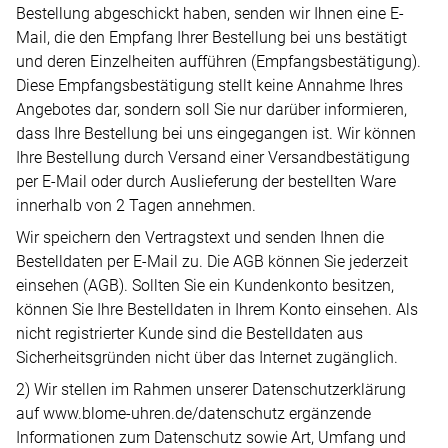
ERFAHREN
Bestellung abgeschickt haben, senden wir Ihnen eine E-
NEUHEITEN
Mail, die den Empfang Ihrer Bestellung bei uns bestätigt
2026
und deren Einzelheiten aufführen (Empfangsbestätigung).
Neuheiten
Diese Empfangsbestätigung stellt keine Annahme Ihres
BESUCHEN
Angebotes dar, sondern soll Sie nur darüber informieren,
der
SIE
dass Ihre Bestellung bei uns eingegangen ist. Wir können
Watches
Ihre Bestellung durch Versand einer Versandbestätigung
UNS
and
per E-Mail oder durch Auslieferung der bestellten Ware
Wonders
Vereinbaren
innerhalb von 2 Tagen annehmen.
2026
Sie
Wir speichern den Vertragstext und senden Ihnen die
jetzt
Bestelldaten per E-Mail zu. Die AGB können Sie jederzeit
Ihren
einsehen (AGB). Sollten Sie ein Kundenkonto besitzen,
MEHR
können Sie Ihre Bestelldaten in Ihrem Konto einsehen. Als
persönlichen
ERFAHREN
nicht registrierter Kunde sind die Bestelldaten aus
Termin
Sicherheitsgründen nicht über das Internet zugänglich.
–
2) Wir stellen im Rahmen unserer Datenschutzerklärung
wir
auf www.blome-uhren.de/datenschutz ergänzende
freuen
Informationen zum Datenschutz sowie Art, Umfang und