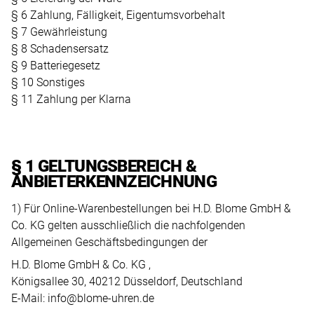
Sauvage
Sky-
GMT-
Grandes
Grandes
LeCoultre
§ 6 Zahlung, Fälligkeit, Eigentumsvorbehalt
VINTAGE
unsere
Dweller
Master
§ 7 Gewährleistung
Complications
Complications
Werte
Mühle
SCHMUCK
§ 8 Schadensersatz
II
GMT-
UNSERE
und
Glashütte
§ 9 Batteriegesetz
BLOME
Master
Explorer
KATEGORIEN
unser
§ 10 Sonstiges
Nautilus
Nautilus
Nomos
SERVICE
II
Engagement
§ 11 Zahlung per Klarna
Oyster
Armschmuck
Glashütte
für
Twenty-
Twenty-
Explorer
Perpetual
ÜBER
Qualität
4
4
Ringe
OMEGA
UNS
Oyster
Day-
und
§ 1 GELTUNGSBEREICH &
Perpetual
Date
Cubitus
Cubitus
Ohrschmuck
Panerai
Stil.
WÜNSCHE
ANBIETERKENNZEICHNUNG
Day-
Complications
Complications
Halsschmuck
TUDOR
Datejust
1) Für Online-Warenbestellungen bei H.D. Blome GmbH &
KONTO
Date
Co. KG gelten ausschließlich die nachfolgenden
MEHR
Lady-
BLOME-
Allgemeinen Geschäftsbedingungen der
ERFAHREN
Datejust
Datejust
UMBAU-
ALLE
ALLE
H.D. Blome GmbH & Co. KG ,
SALE
Lady-
Air-
PATEK
PATEK
Königsallee 30, 40212 Düsseldorf, Deutschland
ALLE
Impressum
PHILIPPE
PHILIPPE
E-Mail: info@blome-uhren.de
Datejust
King
SCHMUCKMARKEN
Datenschutz
UHREN
UHREN