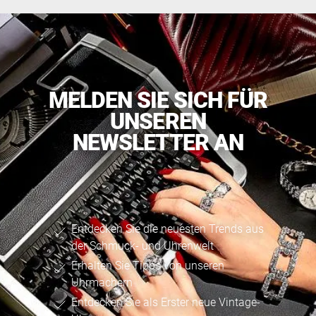
MELDEN SIE SICH FÜR
UNSEREN
NEWSLETTER AN
Entdecken Sie die neuesten Trends aus
der Schmuck- und Uhrenwelt
Erhalten Sie Tipps von unseren
Uhrmachern
Entdecken Sie als Erster neue Vintage-