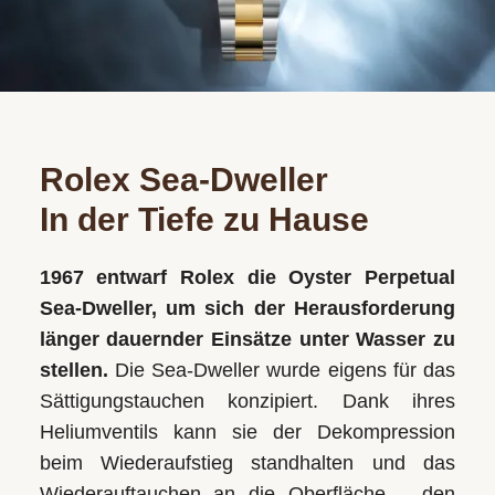
Sauvage
Sky-
GMT-
Grandes
Grandes
LeCoultre
VINTAGE
unsere
Dweller
Master
Complications
Complications
Werte
Mühle
SCHMUCK
II
GMT-
UNSERE
und
Glashütte
BLOME
Master
Explorer
KATEGORIEN
unser
Nautilus
Nautilus
Nomos
SERVICE
II
Engagement
Oyster
Rolex Sea-Dweller
Armschmuck
Glashütte
für
Twenty-
Twenty-
Explorer
Perpetual
ÜBER
In der Tiefe zu Hause
Qualität
4
4
Ringe
OMEGA
UNS
Oyster
Day-
und
Perpetual
Date
Cubitus
Cubitus
Ohrschmuck
Panerai
1967 entwarf Rolex die Oyster Perpetual
Stil.
WÜNSCHE
Sea‑Dweller, um sich der Herausforderung
Day-
Complications
Complications
Halsschmuck
TUDOR
Datejust
KONTO
länger dauernder Einsätze unter Wasser zu
Date
MEHR
Lady-
stellen.
Die Sea‑Dweller wurde eigens für das
BLOME-
ERFAHREN
Datejust
Datejust
Sättigungstauchen konzipiert. Dank ihres
UMBAU-
ALLE
ALLE
Heliumventils kann sie der Dekompression
SALE
Lady-
Air-
PATEK
PATEK
ALLE
Impressum
beim Wiederaufstieg standhalten und das
PHILIPPE
PHILIPPE
Datejust
King
SCHMUCKMARKEN
Datenschutz
Wiederauftauchen an die Oberfläche – den
UHREN
UHREN