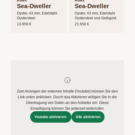
Rolex
Rolex
ERFAHREN
Sea-Dweller
Sea-Dweller
NEUHEITEN
Oyster, 43 mm, Edelstahl
Oyster, 43 mm, Edelstahl
2026
Oystersteel
Oystersteel und Gelbgold
Neuheiten
13.950 €
21.650 €
BESUCHEN
der
SIE
Watches
UNS
and
Wonders
Vereinbaren
2026
Sie
jetzt
Ihren
MEHR
Zum Anzeigen der externen Inhalte [Youtube] müssen Sie den
persönlichen
ERFAHREN
Link unten anklicken. Durch das Aktivieren willigen Sie in die
Termin
Übertragung von Daten an den Anbieter ein. Diese
Einwilligung können Sie jederzeit widerrufen.
–
Youtube aktivieren
Alle aktivieren
wir
freuen