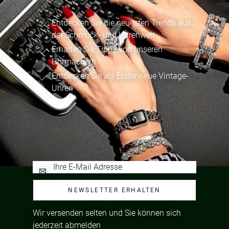
Entdecken Sie die neuesten Trends aus
der Schmuck- und Uhrenwelt
Erhalten Sie Tipps von unseren
Uhrmachern
Entdecken Sie als Erster neue Vintage-
Uhren
NEWSLETTER ERHALTEN
Wir versenden selten und Sie können sich
jederzeit abmelden