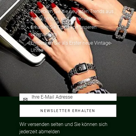
Entdecken Sie die neuesten Trends aus
der Schmuck- und Uhrenwelt
Erhalten Sie Tipps von unseren
Uhrmachern
Entdecken Sie als Erster neue Vintage-
Uhren
NEWSLETTER ERHALTEN
Wir versenden selten und Sie können sich
jederzeit abmelden