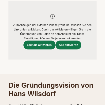
ERFAHREN
NEUHEITEN
2026
Neuheiten
BESUCHEN
der
Zum Anzeigen der externen Inhalte [Youtube] müssen Sie den
Link unten anklicken. Durch das Aktivieren willigen Sie in die
SIE
Watches
Übertragung von Daten an den Anbieter ein. Diese
UNS
and
Einwilligung können Sie jederzeit widerrufen.
Wonders
Youtube aktivieren
Alle aktivieren
Vereinbaren
2026
Sie
jetzt
Ihren
MEHR
persönlichen
ERFAHREN
Termin
Die Gründungsvision von
–
Hans Wilsdorf
wir
freuen