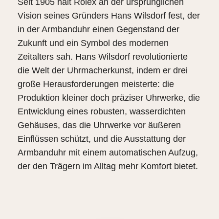
uns
Seit 1905 hält Rolex an der ursprünglichen
auf
Vision seines Gründers Hans Wilsdorf fest, der
Ihre
in der Armbanduhr einen Gegenstand der
Anfrage.
Zukunft und ein Symbol des modernen
Zeitalters sah. Hans Wilsdorf revolutionierte
die Welt der Uhrmacherkunst, indem er drei
TERMINANFRAGE
große Herausforderungen meisterte: die
Produktion kleiner doch präziser Uhrwerke, die
Entwicklung eines robusten, wasserdichten
Gehäuses, das die Uhrwerke vor äußeren
Einflüssen schützt, und die Ausstattung der
Armbanduhr mit einem automatischen Aufzug,
der den Trägern im Alltag mehr Komfort bietet.