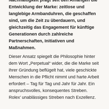
Nachhaltigkeit prägt seit den Anfängen die
Air-
Submariner
AKTUELLES
AGB
Entwicklung der Marke: zeitlose und
ALLE
King
Sea-
Bleiben
UHRENMARKEN
langlebige Armbanduhren, die geschaffen
MEHR
Land-
Dweller
ERFAHREN
Sie
sind, um die Zeit zu überdauern, und
Dweller
auf
gleichzeitig das Engagement für künftige
Deepsea
dem
Generationen durch zahlreiche
Submariner
ALLE
Laufenden
Partnerschaften, Initiativen und
UHREN
Sea-
mit
Maßnahmen.
ALLE
Dweller
ROLEX
Herrenuhren
unseren
Dieser Ansatz spiegelt die Philosophie hinter
UHREN
Deepsea
neuesten
dem Wort „Perpetual“ wider, die die Marke seit
Chronographen
Trends
ihrer Gründung beflügelt hat, viele geschickte
und
Damenuhren
Menschen in die Pflicht nimmt und harte Arbeit
ALLE
aktuellen
erfordert – Tag für Tag und Jahr für Jahr. Ein
ROLEX
Taucheruhren
Highlights.
anspruchsvolles, konsequentes Streben.
UHREN
Rolex’ unablässiges Streben nach Exzellenz.
MEHR