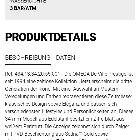
uns
WASSERDICHTE
3 BAR/ATM
auf
Ihre
Anfrage.
PRODUKTDETAILS
TERMINANFRAGE
BESCHREIBUNG
DATEN
Ref. 434.13.34.20.55.001 - Die OMEGA De Ville Prestige ist
seit 1994 eine zeitlose Kollektion. Jetzt erscheint die dritte
Generation der Ikone. Mit einer Auswahl an Mustern,
Veredelungen und Farben repräsentieren diese Zeitmesser
klassisches Design sowie Eleganz und passen sich
verschiedensten Lifestyles und Persönlichkeiten an. Dieses
34-mm-Modell aus Edelstahl besitzt ein Zifferblatt aus
weißem Perlmutt. Die Anzeige zeichnet sich durch Zeiger
mit PVD-Beschichtung aus Sedna™-Gold sowie