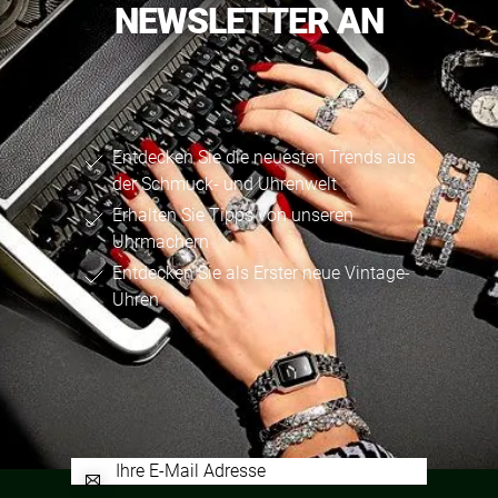
NEWSLETTER AN
Entdecken Sie die neuesten Trends aus
der Schmuck- und Uhrenwelt
Erhalten Sie Tipps von unseren
Uhrmachern
Entdecken Sie als Erster neue Vintage-
Uhren