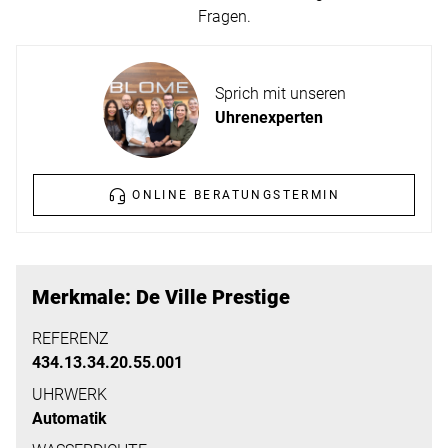
ERFAHREN
Fragen.
NEUHEITEN
2026
Neuheiten
Sprich mit unseren
BESUCHEN
der
Uhrenexperten
SIE
Watches
UNS
and
Wonders
ONLINE BERATUNGSTERMIN
Vereinbaren
2026
Sie
jetzt
Ihren
MEHR
Merkmale: De Ville Prestige
persönlichen
ERFAHREN
Termin
REFERENZ
434.13.34.20.55.001
–
wir
UHRWERK
Automatik
freuen