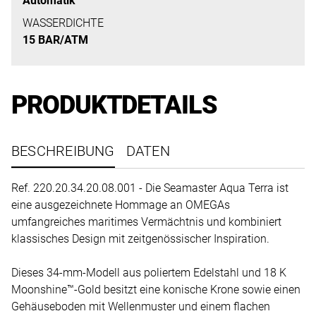
Automatik
uns
auf
WASSERDICHTE
15 BAR/ATM
Ihre
Anfrage.
PRODUKTDETAILS
TERMINANFRAGE
BESCHREIBUNG
DATEN
Ref. 220.20.34.20.08.001 - Die Seamaster Aqua Terra ist
eine ausgezeichnete Hommage an OMEGAs
umfangreiches maritimes Vermächtnis und kombiniert
klassisches Design mit zeitgenössischer Inspiration.
Dieses 34-mm-Modell aus poliertem Edelstahl und 18 K
Moonshine™-Gold besitzt eine konische Krone sowie einen
Gehäuseboden mit Wellenmuster und einem flachen