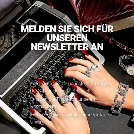
MELDEN SIE SICH FÜR
UNSEREN
NEWSLETTER AN
Entdecken Sie die neuesten Trends aus
der Schmuck- und Uhrenwelt
Erhalten Sie Tipps von unseren
Uhrmachern
Entdecken Sie als Erster neue Vintage-
Uhren