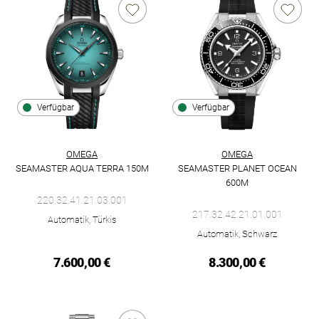
Verfügbar
Verfügbar
OMEGA
OMEGA
SEAMASTER AQUA TERRA 150M
SEAMASTER PLANET OCEAN
Omega Seamaster Aqua Terra 150M, Ref: 220.32.41.21.03.001,
600M
Omega Seamaster Planet Ocean
220.32.41.21.03.001
217.32.42.21.01.001
Automatik, Türkis
Automatik, Schwarz
7.600,00 €
8.300,00 €