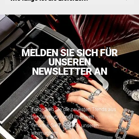
MELDEN SIE SICH FÜR
UNSEREN
NEWSLETTER AN
Entdecken Sie die neuesten Trends aus
der Schmuck- und Uhrenwelt
Erhalten Sie Tipps von unseren
Uhrmachern