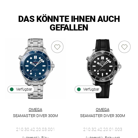
DAS KÖNNTE IHNEN AUCH
GEFALLEN
Verfügbar
Verfügbar
OMEGA
OMEGA
SEAMASTER DIVER 300M
SEAMASTER DIVER 300M
Omega Seamaster Diver 300M, Ref: 210.30.42.20.03.001, Preis
Omega Seamaster Diver 300M, R
210.30.42.20.03.001
210.32.42.20.01.003
Automatik, Blau
Automatik, Schwarz