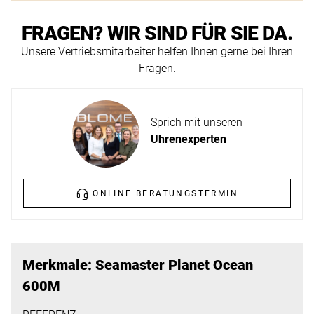
ERFAHREN
NEUHEITEN
FRAGEN? WIR SIND FÜR SIE DA.
2026
Unsere Vertriebsmitarbeiter helfen Ihnen gerne bei Ihren
Neuheiten
Fragen.
BESUCHEN
der
SIE
Watches
UNS
and
Sprich mit unseren
Wonders
Vereinbaren
Uhrenexperten
2026
Sie
jetzt
ONLINE BERATUNGSTERMIN
Ihren
MEHR
persönlichen
ERFAHREN
Termin
–
Merkmale: Seamaster Planet Ocean
wir
600M
freuen