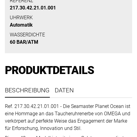
uns
REFERENZ
217.30.42.21.01.001
auf
Ihre
UHRWERK
Automatik
Anfrage.
WASSERDICHTE
60 BAR/ATM
TERMINANFRAGE
PRODUKTDETAILS
BESCHREIBUNG
DATEN
Ref. 217.30.42.21.01.001 - Die Seamaster Planet Ocean ist
eine Hommage an das Taucheruhrenerbe von OMEGA und
verkörpert auf perfekte Weise das Engagement der Marke
für Erforschung, Innovation und Stil.