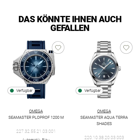
DAS KÖNNTE IHNEN AUCH
GEFALLEN
Verfügbar
Verfügbar
OMEGA
OMEGA
SEAMASTER PLOPROF 1200 M
SEAMASTER AQUA TERRA
Omega Seamaster Ploprof 1200 M, Ref: 227.32.55.21.03.001, 
SHADES
Omega Seamaster Aqua Terra S
227.32.55.21.03.001
220.10.38.20.03.003
Automatik, Blau