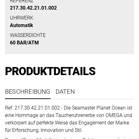
uns
REFERENZ
217.30.42.21.01.002
auf
Ihre
UHRWERK
Automatik
Anfrage.
WASSERDICHTE
60 BAR/ATM
TERMINANFRAGE
PRODUKTDETAILS
BESCHREIBUNG
DATEN
Ref. 217.30.42.21.01.002 - Die Seamaster Planet Ocean ist
eine Hommage an das Taucheruhrenerbe von OMEGA und
verkörpert auf perfekte Weise das Engagement der Marke
für Erforschung, Innovation und Stil.