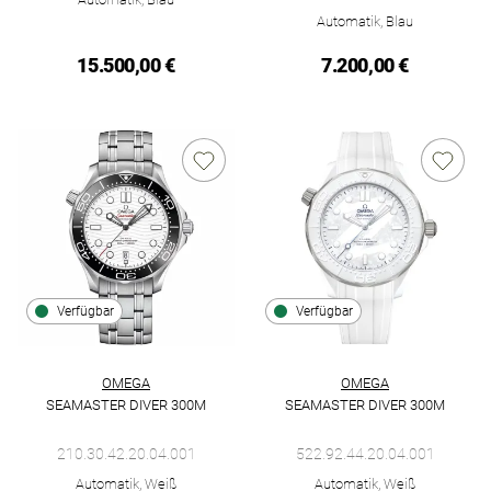
Automatik, Blau
15.500,00 €
7.200,00 €
Verfügbar
Verfügbar
OMEGA
OMEGA
SEAMASTER DIVER 300M
SEAMASTER DIVER 300M
Omega Seamaster Diver 300M, Ref: 210.30.42.20.04.001, Preis
Omega Seamaster Diver 300m, 
210.30.42.20.04.001
522.92.44.20.04.001
Automatik, Weiß
Automatik, Weiß