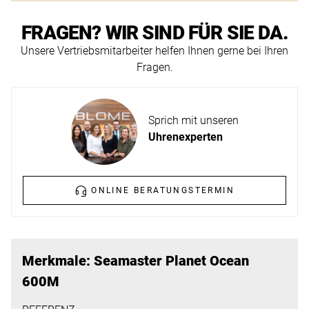
ERFAHREN
NEUHEITEN
FRAGEN? WIR SIND FÜR SIE DA.
2026
Unsere Vertriebsmitarbeiter helfen Ihnen gerne bei Ihren
Neuheiten
Fragen.
BESUCHEN
der
SIE
Watches
UNS
and
Sprich mit unseren
Wonders
Vereinbaren
Uhrenexperten
2026
Sie
jetzt
ONLINE BERATUNGSTERMIN
Ihren
MEHR
persönlichen
ERFAHREN
Termin
–
Merkmale: Seamaster Planet Ocean
wir
600M
freuen