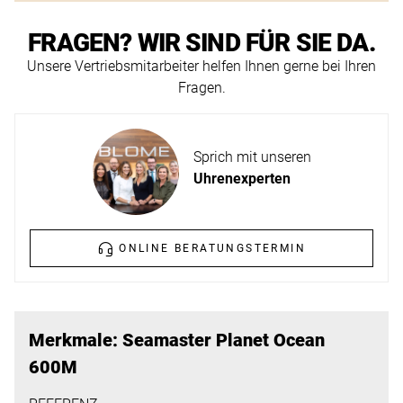
ERFAHREN
NEUHEITEN
FRAGEN? WIR SIND FÜR SIE DA.
2026
Unsere Vertriebsmitarbeiter helfen Ihnen gerne bei Ihren
Neuheiten
Fragen.
BESUCHEN
der
SIE
Watches
UNS
and
Sprich mit unseren
Wonders
Vereinbaren
Uhrenexperten
2026
Sie
jetzt
ONLINE BERATUNGSTERMIN
Ihren
MEHR
persönlichen
ERFAHREN
Termin
–
Merkmale: Seamaster Planet Ocean
wir
600M
freuen