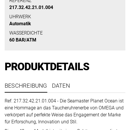
uns
REFERENZ
217.32.42.21.01.004
auf
Ihre
UHRWERK
Automatik
Anfrage.
WASSERDICHTE
60 BAR/ATM
TERMINANFRAGE
PRODUKTDETAILS
BESCHREIBUNG
DATEN
Ref. 217.32.42.21.01.004 - Die Seamaster Planet Ocean ist
eine Hommage an das Taucheruhrenerbe von OMEGA und
verkörpert auf perfekte Weise das Engagement der Marke
für Erforschung, Innovation und Stil.