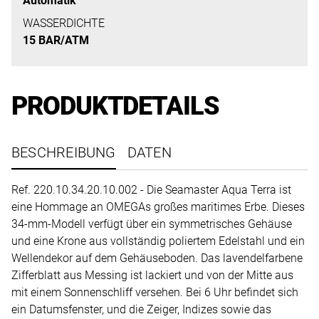
Automatik
uns
auf
WASSERDICHTE
15 BAR/ATM
Ihre
Anfrage.
PRODUKTDETAILS
TERMINANFRAGE
BESCHREIBUNG
DATEN
Ref. 220.10.34.20.10.002 - Die Seamaster Aqua Terra ist
eine Hommage an OMEGAs großes maritimes Erbe. Dieses
34-mm-Modell verfügt über ein symmetrisches Gehäuse
und eine Krone aus vollständig poliertem Edelstahl und ein
Wellendekor auf dem Gehäuseboden. Das lavendelfarbene
Zifferblatt aus Messing ist lackiert und von der Mitte aus
mit einem Sonnenschliff versehen. Bei 6 Uhr befindet sich
ein Datumsfenster, und die Zeiger, Indizes sowie das