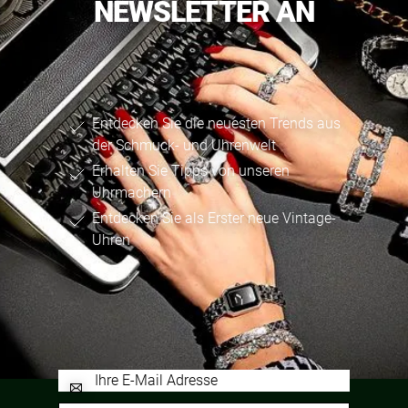
NEWSLETTER AN
Entdecken Sie die neuesten Trends aus
der Schmuck- und Uhrenwelt
Erhalten Sie Tipps von unseren
Uhrmachern
Entdecken Sie als Erster neue Vintage-
Uhren