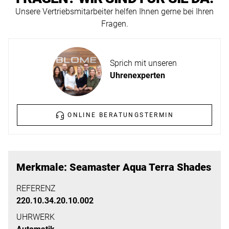
ERFAHREN
Unsere Vertriebsmitarbeiter helfen Ihnen gerne bei Ihren
NEUHEITEN
Fragen.
2026
Neuheiten
BESUCHEN
der
Sprich mit unseren
SIE
Watches
Uhrenexperten
UNS
and
Wonders
Vereinbaren
2026
Sie
ONLINE BERATUNGSTERMIN
jetzt
Ihren
MEHR
persönlichen
ERFAHREN
Merkmale: Seamaster Aqua Terra Shades
Termin
–
REFERENZ
220.10.34.20.10.002
wir
freuen
UHRWERK