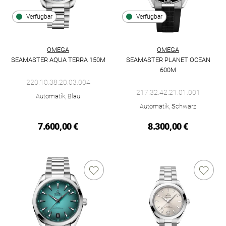
Verfügbar
Verfügbar
OMEGA
OMEGA
SEAMASTER AQUA TERRA 150M
SEAMASTER PLANET OCEAN
Omega Seamaster Aqua Terra 150M, Ref: 220.10.38.20.03.004,
600M
Omega Seamaster Planet Ocean
220.10.38.20.03.004
217.32.42.21.01.001
Automatik, Blau
Automatik, Schwarz
7.600,00 €
8.300,00 €