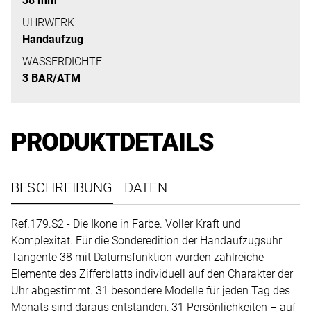
38 mm
uns
auf
UHRWERK
Handaufzug
Ihre
Anfrage.
WASSERDICHTE
3 BAR/ATM
TERMINANFRAGE
PRODUKTDETAILS
BESCHREIBUNG
DATEN
Ref.179.S2 - Die Ikone in Farbe. Voller Kraft und
Komplexität. Für die Sonderedition der Handaufzugsuhr
Tangente 38 mit Datumsfunktion wurden zahlreiche
Elemente des Zifferblatts individuell auf den Charakter der
Uhr abgestimmt. 31 besondere Modelle für jeden Tag des
Monats sind daraus entstanden, 31 Persönlichkeiten – auf