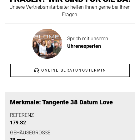
ERFAHREN
Unsere Vertriebsmitarbeiter helfen Ihnen gerne bei Ihren
NEUHEITEN
Fragen.
2026
Neuheiten
BESUCHEN
der
Sprich mit unseren
SIE
Watches
Uhrenexperten
UNS
and
Wonders
Vereinbaren
2026
Sie
ONLINE BERATUNGSTERMIN
jetzt
Ihren
MEHR
persönlichen
ERFAHREN
Merkmale: Tangente 38 Datum Love
Termin
–
REFERENZ
179.S2
wir
freuen
GEHÄUSEGRÖSSE