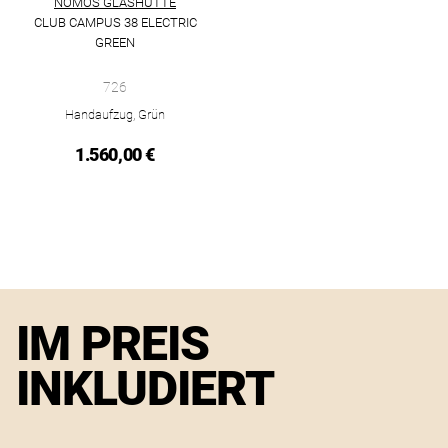
NOMOS GLASHÜTTE
CLUB CAMPUS 38 ELECTRIC
GREEN
NOMOS Glashütte Club Campus 38 electric green, Ref: 726, Pr
726
Handaufzug, Grün
1.560,00 €
IM PREIS
INKLUDIERT