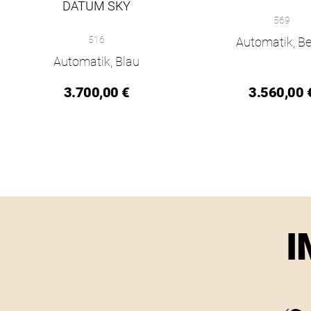
NOMOS Glashütte Ahoi
DATUM SKY
569
NOMOS Glashütte Ahoi neomatik 38 Datum sky, Ref: 516, Pre
516
Automatik, Be
Automatik, Blau
3.700,00 €
3.560,00 
I