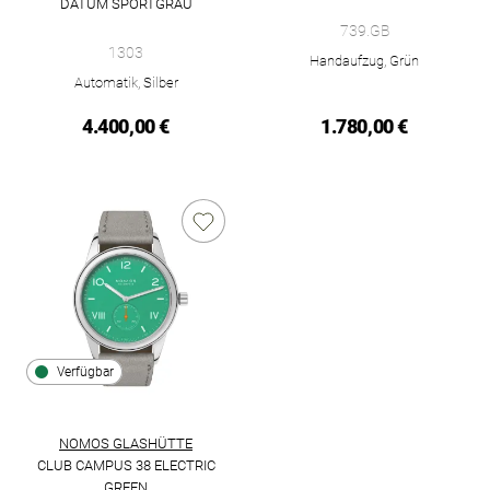
NOMOS Glashütte Club Campus 3
DATUM SPORTGRAU
NOMOS Glashütte Autobahn neomatik 41 Datum sportgrau, Ref
739.GB
1303
Handaufzug, Grün
Automatik, Silber
4.400,00 €
1.780,00 €
Verfügbar
NOMOS GLASHÜTTE
CLUB CAMPUS 38 ELECTRIC
GREEN