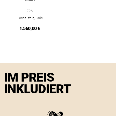
NOMOS Glashütte Club Campus 38 electric green, Ref: 726, Pr
726
Handaufzug, Grün
1.560,00 €
IM PREIS
INKLUDIERT