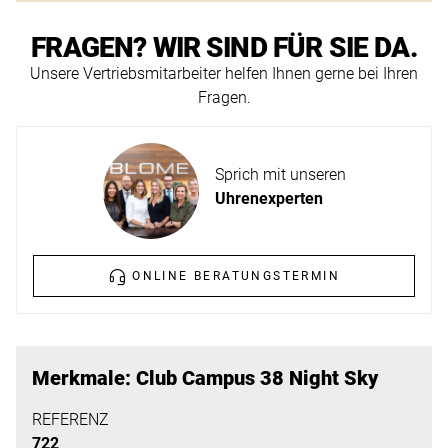
ERFAHREN
NEUHEITEN
FRAGEN? WIR SIND FÜR SIE DA.
2026
Unsere Vertriebsmitarbeiter helfen Ihnen gerne bei Ihren
Neuheiten
Fragen.
BESUCHEN
der
SIE
Watches
UNS
and
Sprich mit unseren
Wonders
Vereinbaren
Uhrenexperten
2026
Sie
jetzt
ONLINE BERATUNGSTERMIN
Ihren
MEHR
persönlichen
ERFAHREN
Termin
–
Merkmale: Club Campus 38 Night Sky
wir
REFERENZ
freuen
722