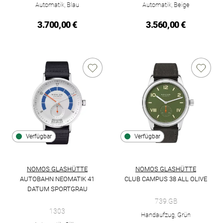
Automatik, Blau
Automatik, Beige
3.700,00 €
3.560,00 €
Verfügbar
Verfügbar
NOMOS GLASHÜTTE
NOMOS GLASHÜTTE
AUTOBAHN NEOMATIK 41
CLUB CAMPUS 38 ALL OLIVE
NOMOS Glashütte Club Campus 3
DATUM SPORTGRAU
NOMOS Glashütte Autobahn neomatik 41 Datum sportgrau, Ref
739.GB
1303
Handaufzug, Grün