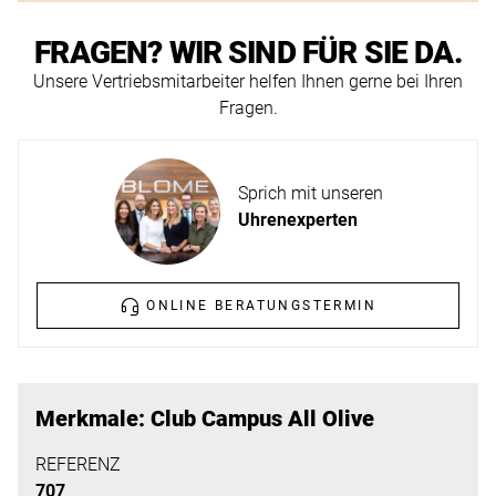
ERFAHREN
NEUHEITEN
FRAGEN? WIR SIND FÜR SIE DA.
2026
Unsere Vertriebsmitarbeiter helfen Ihnen gerne bei Ihren
Neuheiten
Fragen.
BESUCHEN
der
SIE
Watches
UNS
and
Sprich mit unseren
Wonders
Vereinbaren
Uhrenexperten
2026
Sie
jetzt
ONLINE BERATUNGSTERMIN
Ihren
MEHR
persönlichen
ERFAHREN
Termin
–
Merkmale: Club Campus All Olive
wir
REFERENZ
freuen
707