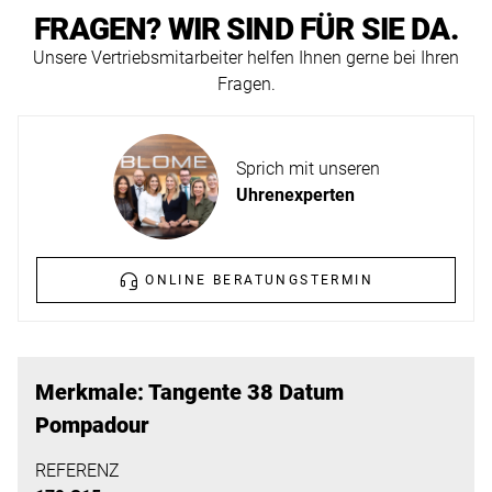
ERFAHREN
FRAGEN? WIR SIND FÜR SIE DA.
NEUHEITEN
2026
Unsere Vertriebsmitarbeiter helfen Ihnen gerne bei Ihren
Fragen.
Neuheiten
BESUCHEN
der
SIE
Watches
Sprich mit unseren
UNS
and
Uhrenexperten
Wonders
Vereinbaren
2026
Sie
jetzt
ONLINE BERATUNGSTERMIN
Ihren
MEHR
persönlichen
ERFAHREN
Termin
Merkmale: Tangente 38 Datum
–
Pompadour
wir
freuen
REFERENZ