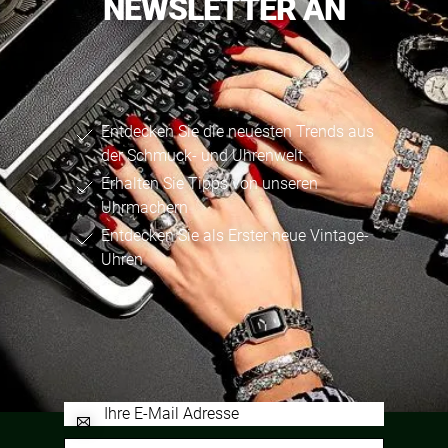
NEWSLETTER AN
Entdecken Sie die neuesten Trends aus
der Schmuck- und Uhrenwelt
Erhalten Sie Tipps von unseren
Uhrmachern
Entdecken Sie als Erster neue Vintage-
Uhren