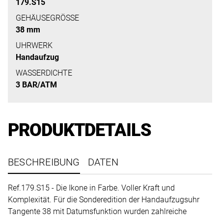
uns
179.S15
auf
GEHÄUSEGRÖSSE
Ihre
38 mm
Anfrage.
UHRWERK
Handaufzug
WASSERDICHTE
TERMINANFRAGE
3 BAR/ATM
PRODUKTDETAILS
BESCHREIBUNG
DATEN
Ref.179.S15 - Die Ikone in Farbe. Voller Kraft und
Komplexität. Für die Sonderedition der Handaufzugsuhr
Tangente 38 mit Datumsfunktion wurden zahlreiche