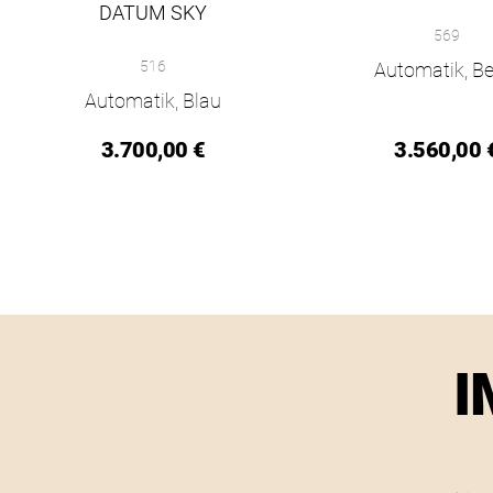
NOMOS Glashütte Ahoi
DATUM SKY
569
NOMOS Glashütte Ahoi neomatik 38 Datum sky, Ref: 516, Pre
516
Automatik, Be
Automatik, Blau
3.700,00 €
3.560,00 
I