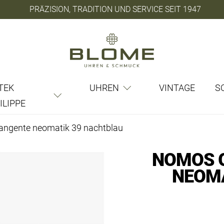
PRÄZISION, TRADITION UND SERVICE SEIT 1947
TEK
UHREN
VINTAGE
S
ILIPPE
angente neomatik 39 nachtblau
NOMOS 
NEOMA