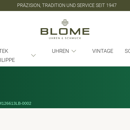
PRÄZISION, TRADITION UND SERVICE SEIT 1947
TEK
UHREN
VINTAGE
S
ILIPPE
M126613LB-0002