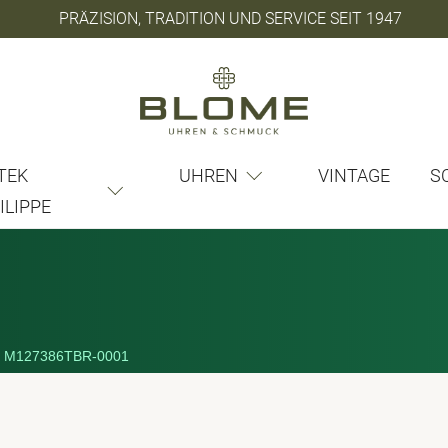
PRÄZISION, TRADITION UND SERVICE SEIT 1947
TEK
UHREN
VINTAGE
S
ILIPPE
M127386TBR-0001