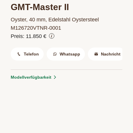
ERFAHREN
GMT-Master II
NEUHEITEN
2026
Oyster, 40 mm, Edelstahl Oystersteel
Neuheiten
M126720VTNR‑0001
BESUCHEN
der
Preis: 11.850 €
SIE
Watches
UNS
and
Telefon
Whatsapp
Nachricht
Wonders
Vereinbaren
2026
Sie
jetzt
Modellverfügbarkeit
Ihren
MEHR
persönlichen
ERFAHREN
Termin
–
wir
freuen