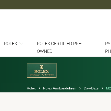
ROLEX
ROLEX CERTIFIED PRE-
PA
OWNED
PH
Rolex
Rolex Armbanduhren
Day-Date
M2