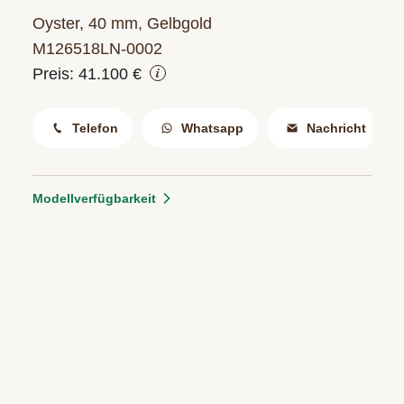
ERFAHREN
NEUHEITEN
Oyster, 40 mm, Gelbgold
2026
M126518LN‑0002
Preis: 41.100 €
Neuheiten
BESUCHEN
der
SIE
Watches
Telefon
Whatsapp
Nachricht
UNS
and
Wonders
Vereinbaren
Modellverfügbarkeit
2026
Sie
jetzt
Ihren
MEHR
persönlichen
ERFAHREN
Termin
–
wir
freuen