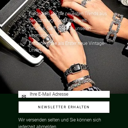
Entdecken Sie die neuesten Trends aus
der Schmuck- und Uhrenwelt
Erhalten Sie Tipps von unseren
Uhrmachern
Entdecken Sie als Erster neue Vintage-
Uhren
NEWSLETTER ERHALTEN
Wir versenden selten und Sie können sich
jederzeit abmelden