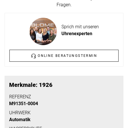
ERFAHREN
Fragen.
NEUHEITEN
2026
Neuheiten
Sprich mit unseren
BESUCHEN
der
Uhrenexperten
SIE
Watches
UNS
and
Wonders
ONLINE BERATUNGSTERMIN
Vereinbaren
2026
Sie
jetzt
Ihren
MEHR
Merkmale: 1926
persönlichen
ERFAHREN
Termin
REFERENZ
M91351-0004
–
wir
UHRWERK
Automatik
freuen