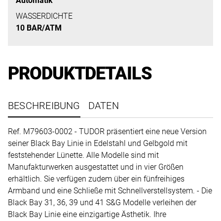
Automatik
uns
auf
WASSERDICHTE
10 BAR/ATM
Ihre
Anfrage.
PRODUKTDETAILS
TERMINANFRAGE
BESCHREIBUNG
DATEN
Ref. M79603-0002 - TUDOR präsentiert eine neue Version
seiner Black Bay Linie in Edelstahl und Gelbgold mit
feststehender Lünette. Alle Modelle sind mit
Manufakturwerken ausgestattet und in vier Größen
erhältlich. Sie verfügen zudem über ein fünfreihiges
Armband und eine Schließe mit Schnellverstellsystem. - Die
Black Bay 31, 36, 39 und 41 S&G Modelle verleihen der
Black Bay Linie eine einzigartige Ästhetik. Ihre