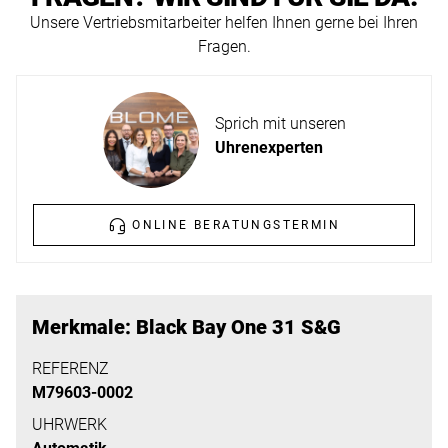
ERFAHREN
Unsere Vertriebsmitarbeiter helfen Ihnen gerne bei Ihren
NEUHEITEN
Fragen.
2026
Neuheiten
BESUCHEN
der
Sprich mit unseren
SIE
Watches
Uhrenexperten
UNS
and
Wonders
Vereinbaren
2026
Sie
ONLINE BERATUNGSTERMIN
jetzt
Ihren
MEHR
persönlichen
ERFAHREN
Merkmale: Black Bay One 31 S&G
Termin
–
REFERENZ
M79603-0002
wir
freuen
UHRWERK