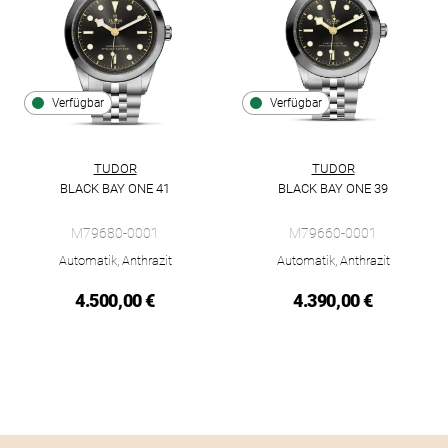
Verfügbar
Verfügbar
TUDOR
TUDOR
BLACK BAY ONE 41
BLACK BAY ONE 39
TUDOR Black Bay One 41, Ref: M79680-0001, Preis: 4.500,00 
TUDOR Black Bay One 39, Ref:
M79680-0001
M79660-0001
Automatik, Anthrazit
Automatik, Anthrazit
4.500,00 €
4.390,00 €