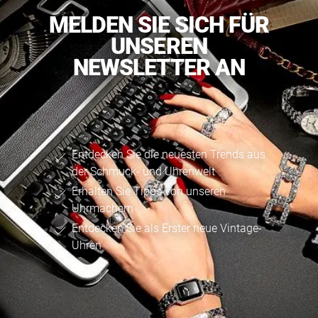
MELDEN SIE SICH FÜR
UNSEREN
NEWSLETTER AN
Entdecken Sie die neuesten Trends aus
der Schmuck- und Uhrenwelt
Erhalten Sie Tipps von unseren
Uhrmachern
Entdecken Sie als Erster neue Vintage-
Uhren