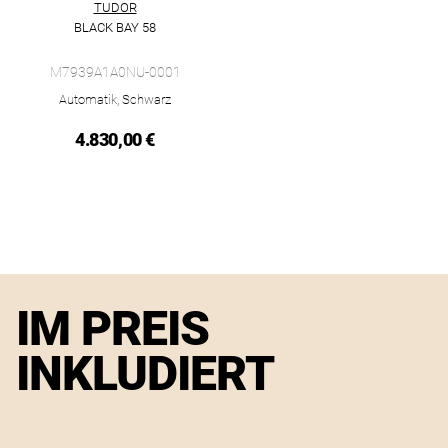
TUDOR
BLACK BAY 58
TUDOR Black Bay 58, Ref: M7939A1A0NU-0001, Preis: 4.830,
M7939A1A0NU-0001
Automatik, Schwarz
4.830,00 €
IM PREIS
INKLUDIERT