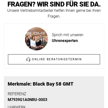
ERFAHREN
FRAGEN? WIR SIND FÜR SIE DA.
NEUHEITEN
Unsere Vertriebsmitarbeiter helfen Ihnen gerne bei Ihren
2026
Fragen.
Neuheiten
BESUCHEN
der
SIE
Watches
Sprich mit unseren
UNS
and
Uhrenexperten
Wonders
Vereinbaren
2026
Sie
ONLINE BERATUNGSTERMIN
jetzt
Ihren
MEHR
persönlichen
ERFAHREN
Termin
Merkmale: Black Bay 58 GMT
–
REFERENZ
wir
M7939G1A0NRU-0003
freuen
UHRWERK