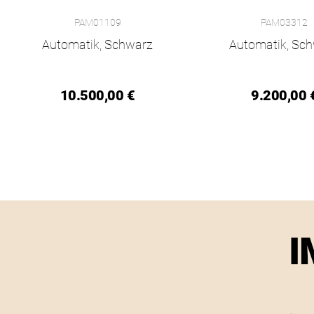
Panerai Luminor Chrono, Ref: PAM01109, Preis: 10.500,00 €
Panerai Luminor Mari
PAM01109
PAM03312
Automatik, Schwarz
Automatik, Sc
10.500,00 €
9.200,00 
I