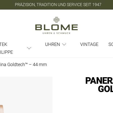
PRÄZISION, TRADITION UND SERVICE SEIT 1947
TEK
UHREN
VINTAGE
S
ILIPPE
ina Goldtech™ – 44 mm
PANER
GO