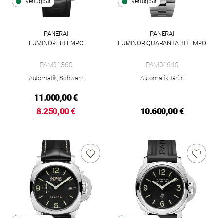
Verfügbar
Verfügbar
PANERAI
PANERAI
LUMINOR BITEMPO
LUMINOR QUARANTA BITEMPO
Panerai Luminor Bitempo, Ref: PAM01360, Preis: 8.250,00 €, 
Panerai Luminor Quaranta BiT
PAM01360
PAM01640
Automatik, Schwarz
Automatik, Grün
11.000,00
€
8.250,00 €
10.600,00 €