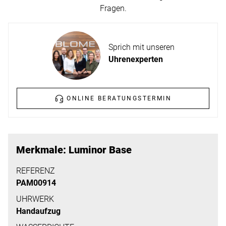
ERFAHREN
Fragen.
NEUHEITEN
2026
Neuheiten
Sprich mit unseren
BESUCHEN
der
Uhrenexperten
SIE
Watches
UNS
and
Wonders
ONLINE BERATUNGSTERMIN
Vereinbaren
2026
Sie
jetzt
Ihren
MEHR
Merkmale: Luminor Base
persönlichen
ERFAHREN
Termin
REFERENZ
PAM00914
–
wir
UHRWERK
Handaufzug
freuen