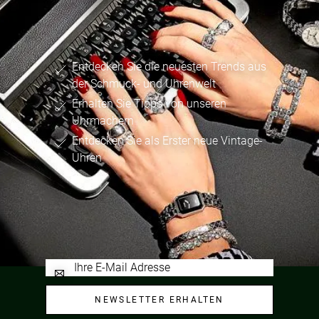
Entdecken Sie die neuesten Trends aus
der Schmuck- und Uhrenwelt
Erhalten Sie Tipps von unseren
Uhrmachern
Entdecken Sie als Erster neue Vintage-
Uhren
NEWSLETTER ERHALTEN