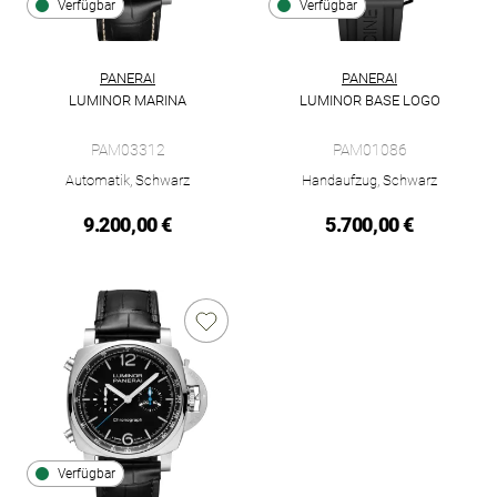
Verfügbar
Verfügbar
PANERAI
PANERAI
LUMINOR MARINA
LUMINOR BASE LOGO
Panerai Luminor Marina, Ref: PAM03312, Preis: 9.200,00 €, V
Panerai Luminor Base Logo, Re
PAM03312
PAM01086
Automatik, Schwarz
Handaufzug, Schwarz
9.200,00 €
5.700,00 €
Verfügbar