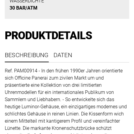
uns
WASSERDICHTE
30 BAR/ATM
auf
Ihre
Anfrage.
PRODUKTDETAILS
TERMINANFRAGE
BESCHREIBUNG
DATEN
Ref. PAM00914 - In den frühen 1990er Jahren orientierte
sich Officine Panerai zum zivilen Markt um und
präsentierte eine Kollektion von drei limitierten
Uhrenmodellen für ein internationales Publikum von
Sammlern und Liebhabern. - So entwickelte sich das
heutige Luminor-Gehäuse, ein einzigartiges modernes und
schlichtes Gehäuse in reinen Linien. Die Kissenform wich
einem Mittelteil mit kantigerem Profil und vereinfachter
Lünette. Die markante Kronenschutzbrücke schützt