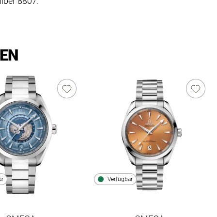
iber 8807.
LEN
ar
Verfügbar