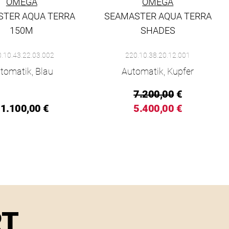
OMEGA
OMEGA
STER AQUA TERRA
SEAMASTER AQUA TERRA
150M
SHADES
fügbar
30.20.01.001, Preis: 6.800,00 €, Verfügbar
amaster Aqua Terra 150M, Ref: 220.10.43.22.03.002, Preis: 11.
Omega Seamaster Aqua Terra Shades
.10.43.22.03.002
220.10.38.20.12.001
tomatik, Blau
Automatik, Kupfer
7.200,00
€
1.100,00 €
5.400,00 €
RT