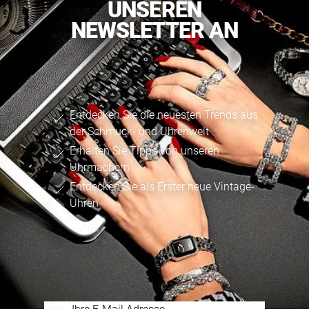
UNSEREN
NEWSLETTER AN
Entdecken Sie die neuesten Trends aus
der Schmuck- und Uhrenwelt
Erhalten Sie Tipps von unseren
Uhrmachern
Entdecken Sie als Erster neue Vintage-
Uhren