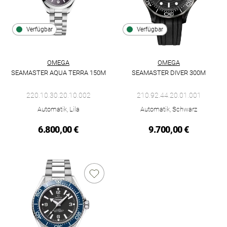
Verfügbar
Verfügbar
OMEGA
OMEGA
SEAMASTER AQUA TERRA 150M
SEAMASTER DIVER 300M
Omega Seamaster Aqua Terra 150M, Ref: 220.10.30.20.10.002,
Omega Seamaster Diver 300M, R
220.10.30.20.10.002
210.92.44.20.01.001
Automatik, Lila
Automatik, Schwarz
6.800,00 €
9.700,00 €