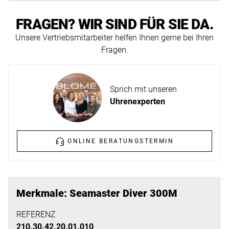
ERFAHREN
NEUHEITEN
FRAGEN? WIR SIND FÜR SIE DA.
2026
Unsere Vertriebsmitarbeiter helfen Ihnen gerne bei Ihren
Neuheiten
Fragen.
BESUCHEN
der
SIE
Watches
UNS
and
Sprich mit unseren
Wonders
Vereinbaren
Uhrenexperten
2026
Sie
jetzt
ONLINE BERATUNGSTERMIN
Ihren
MEHR
persönlichen
ERFAHREN
Termin
–
Merkmale: Seamaster Diver 300M
wir
REFERENZ
freuen
210.30.42.20.01.010