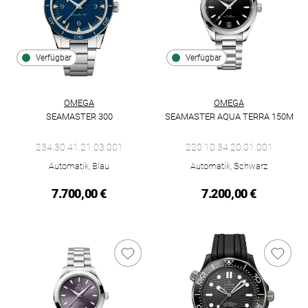
Verfügbar
Verfügbar
OMEGA
OMEGA
SEAMASTER 300
SEAMASTER AQUA TERRA 150M
Omega Seamaster 300, Ref: 234.30.41.21.03.001, Preis: 7.700
Omega Seamaster Aqua Terra 1
234.30.41.21.03.001
220.10.34.20.01.001
Automatik, Blau
Automatik, Schwarz
7.700,00 €
7.200,00 €