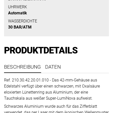
uns
UHRWERK
auf
Automatik
Ihre
WASSERDICHTE
Anfrage.
30 BAR/ATM
TERMINANFRAGE
PRODUKTDETAILS
BESCHREIBUNG
DATEN
Ref. 210.30.42.20.01.010 - Das 42-mm-Gehäuse aus
Edelstahl verfügt über einen schwarzen, mit Oxalsäure
eloxierten Lünettenring aus Aluminium, der eine
Tauchskala aus weißer Super-LumiNova aufweist.
Schwarzes Aluminium wurde auch für das Zifferblatt
verwendet, das per Laser mit dem ikonischen Wellenmuster