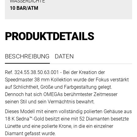
uns
WASSERDICHTE
10 BAR/ATM
auf
Ihre
Anfrage.
PRODUKTDETAILS
TERMINANFRAGE
BESCHREIBUNG
DATEN
Ref. 324.55.38.50.63.001 - Bei der Kreation der
Speedmaster 38 mm Kollektion wurde der Fokus verstärkt
auf Schlichtheit, Größe und Farbgestaltung gelegt.
Dennoch hat sich OMEGAs berühmtester Zeitmesser
seinen Stil und sein Vermächtnis bewahrt.
Dieses Modell mit einem vollständig polierten Gehäuse aus
18 K Sedna™-Gold besitzt eine mit 52 Diamanten besetzte
Lünette und eine polierte Krone, in die ein einzelner
Diamant gefasst wurde.