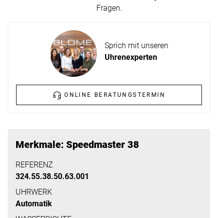
ERFAHREN
Fragen.
NEUHEITEN
2026
Neuheiten
Sprich mit unseren
BESUCHEN
der
Uhrenexperten
SIE
Watches
UNS
and
Wonders
ONLINE BERATUNGSTERMIN
Vereinbaren
2026
Sie
jetzt
Ihren
MEHR
Merkmale: Speedmaster 38
persönlichen
ERFAHREN
Termin
REFERENZ
324.55.38.50.63.001
–
wir
UHRWERK
Automatik
freuen