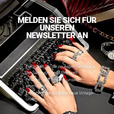
MELDEN SIE SICH FÜR
UNSEREN
NEWSLETTER AN
Entdecken Sie die neuesten Trends aus
der Schmuck- und Uhrenwelt
Erhalten Sie Tipps von unseren
Uhrmachern
Entdecken Sie als Erster neue Vintage-
Uhren