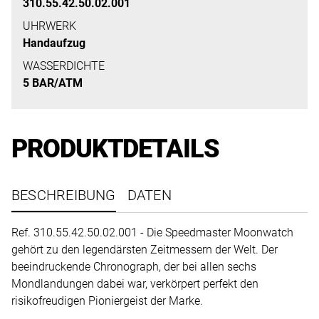
uns
310.55.42.50.02.001
auf
UHRWERK
Ihre
Handaufzug
Anfrage.
WASSERDICHTE
5 BAR/ATM
TERMINANFRAGE
PRODUKTDETAILS
BESCHREIBUNG
DATEN
Ref. 310.55.42.50.02.001 - Die Speedmaster Moonwatch
gehört zu den legendärsten Zeitmessern der Welt. Der
beeindruckende Chronograph, der bei allen sechs
Mondlandungen dabei war, verkörpert perfekt den
risikofreudigen Pioniergeist der Marke.