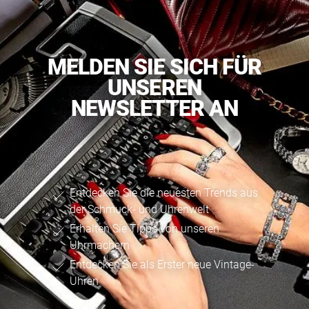
MELDEN SIE SICH FÜR
UNSEREN
NEWSLETTER AN
Entdecken Sie die neuesten Trends aus
der Schmuck- und Uhrenwelt
Erhalten Sie Tipps von unseren
Uhrmachern
Entdecken Sie als Erster neue Vintage-
Uhren