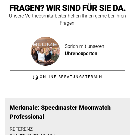
ERFAHREN
FRAGEN? WIR SIND FÜR SIE DA.
NEUHEITEN
2026
Unsere Vertriebsmitarbeiter helfen Ihnen gerne bei Ihren
Fragen.
Neuheiten
BESUCHEN
der
SIE
Watches
Sprich mit unseren
UNS
and
Uhrenexperten
Wonders
Vereinbaren
2026
Sie
jetzt
ONLINE BERATUNGSTERMIN
Ihren
MEHR
persönlichen
ERFAHREN
Termin
Merkmale: Speedmaster Moonwatch
–
Professional
wir
freuen
REFERENZ