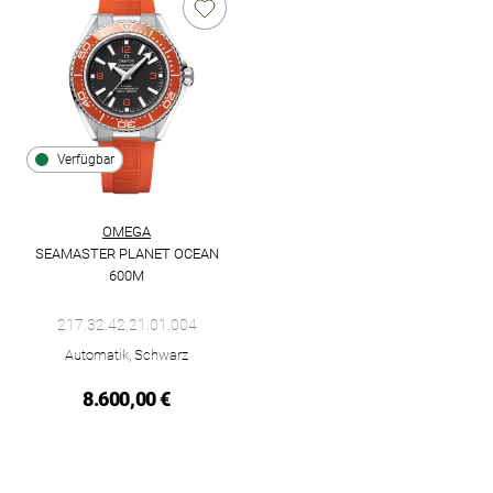
Verfügbar
OMEGA
SEAMASTER PLANET OCEAN
600M
Omega Seamaster Planet Ocean 600M, Ref: 217.32.42.21.01.00
217.32.42.21.01.004
Automatik, Schwarz
8.600,00 €