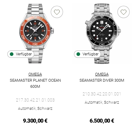
Verfügbar
Verfügbar
OMEGA
OMEGA
SEAMASTER PLANET OCEAN
SEAMASTER DIVER 300M
Omega Seamaster Diver 300M, R
600M
Omega Seamaster Planet Ocean 600M, Ref: 217.30.42.21.01.00
210.30.42.20.01.001
217.30.42.21.01.003
Automatik, Schwarz
Automatik, Schwarz
9.300,00 €
6.500,00 €