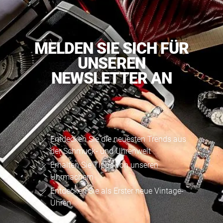
MELDEN SIE SICH FÜR
UNSEREN
NEWSLETTER AN
Entdecken Sie die neuesten Trends aus
der Schmuck- und Uhrenwelt
Erhalten Sie Tipps von unseren
Uhrmachern
Entdecken Sie als Erster neue Vintage-
Uhren