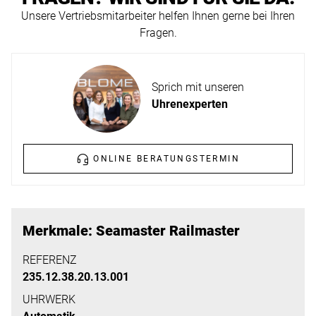
ERFAHREN
Unsere Vertriebsmitarbeiter helfen Ihnen gerne bei Ihren
NEUHEITEN
Fragen.
2026
Neuheiten
BESUCHEN
der
Sprich mit unseren
SIE
Watches
Uhrenexperten
UNS
and
Wonders
Vereinbaren
2026
Sie
ONLINE BERATUNGSTERMIN
jetzt
Ihren
MEHR
persönlichen
ERFAHREN
Merkmale: Seamaster Railmaster
Termin
–
REFERENZ
235.12.38.20.13.001
wir
freuen
UHRWERK