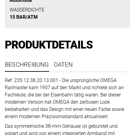
Automatik
uns
auf
WASSERDICHTE
15 BAR/ATM
Ihre
Anfrage.
PRODUKTDETAILS
TERMINANFRAGE
BESCHREIBUNG
DATEN
Ref. 235.12.38.20.13.001 - Die ursprüngliche OMEGA
Railmaster kam 1957 auf den Markt und richtete sich an
Fachleute, die bei der Eisenbahn tätig waren. Bei dieser
modernen Version hat OMEGA den zeitlosen Look
beibehalten und das Design mit einer neuen Farbe sowie
einem modernen Präzisionsstandard aktualisiert.
Das symmetrische 38-mm-Gehäuse ist gebürstet und
poliert und wird von einem integrierten Armband mit