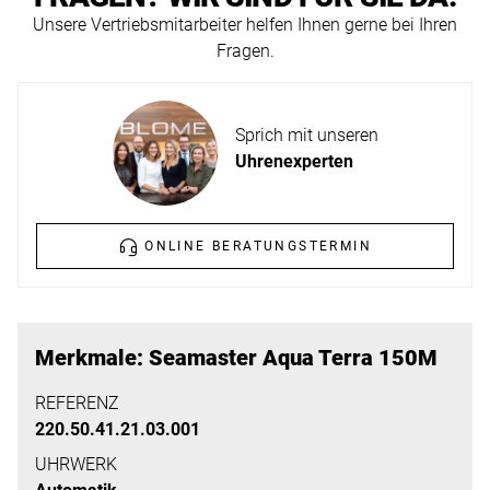
ERFAHREN
Unsere Vertriebsmitarbeiter helfen Ihnen gerne bei Ihren
NEUHEITEN
Fragen.
2026
Neuheiten
BESUCHEN
der
Sprich mit unseren
SIE
Watches
Uhrenexperten
UNS
and
Wonders
Vereinbaren
2026
Sie
ONLINE BERATUNGSTERMIN
jetzt
Ihren
MEHR
persönlichen
ERFAHREN
Merkmale: Seamaster Aqua Terra 150M
Termin
–
REFERENZ
220.50.41.21.03.001
wir
freuen
UHRWERK