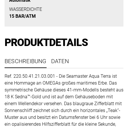
Automatik
uns
auf
WASSERDICHTE
15 BAR/ATM
Ihre
Anfrage.
PRODUKTDETAILS
TERMINANFRAGE
BESCHREIBUNG
DATEN
Ref. 220.50.41.21.03.001 - Die Seamaster Aqua Terra ist
eine Hommage an OMEGAs großes maritimes Erbe. Das
symmetrische Gehäuse dieses 41-mm-Modells besteht aus
18 K Sedna™-Gold und ist auf dem Gehäuseboden mit
einem Wellendekor versehen. Das blaugraue Zifferblatt mit
Sonnenschliff zeichnet sich durch ein horizontales „Teak“-
Muster aus und besitzt ein Datumsfenster bei 6 Uhr sowie
ein opalisierendes Hilfszifferblatt für die kleine Sekunde,