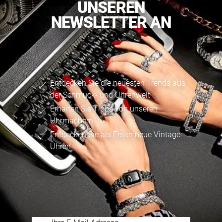
UNSEREN
NEWSLETTER AN
Entdecken Sie die neuesten Trends aus
der Schmuck- und Uhrenwelt
Erhalten Sie Tipps von unseren
Uhrmachern
Entdecken Sie als Erster neue Vintage-
Uhren