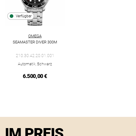
Verfügbar
OMEGA
SEAMASTER DIVER 300M
Omega Seamaster Diver 300M, Ref: 210.30.42.20.01.001, Preis
210.30.42.20.01.001
Automatik, Schwarz
6.500,00 €
IM PREIS