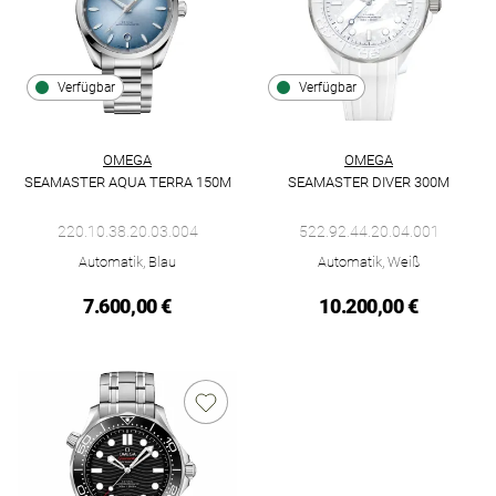
Verfügbar
Verfügbar
OMEGA
OMEGA
SEAMASTER AQUA TERRA 150M
SEAMASTER DIVER 300M
Omega Seamaster Aqua Terra 150M, Ref: 220.10.38.20.03.004,
Omega Seamaster Diver 300m, 
220.10.38.20.03.004
522.92.44.20.04.001
Automatik, Blau
Automatik, Weiß
7.600,00 €
10.200,00 €