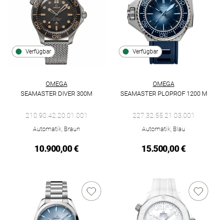
Verfügbar
Verfügbar
OMEGA
OMEGA
SEAMASTER DIVER 300M
SEAMASTER PLOPROF 1200 M
Omega Seamaster Diver 300M, Ref: 210.90.42.20.01.001, Prei
Omega Seamaster Ploprof 1200
210.90.42.20.01.001
227.32.55.21.03.001
Automatik, Braun
Automatik, Blau
10.900,00 €
15.500,00 €