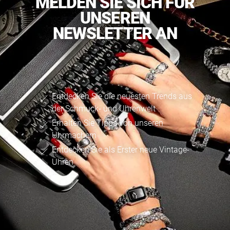
MELDEN SIE SICH FÜR
UNSEREN
NEWSLETTER AN
Entdecken Sie die neuesten Trends aus
der Schmuck- und Uhrenwelt
Erhalten Sie Tipps von unseren
Uhrmachern
Entdecken Sie als Erster neue Vintage-
Uhren