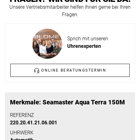
ERFAHREN
Unsere Vertriebsmitarbeiter helfen Ihnen gerne bei Ihren
NEUHEITEN
Fragen.
2026
Neuheiten
BESUCHEN
der
Sprich mit unseren
SIE
Watches
Uhrenexperten
UNS
and
Wonders
Vereinbaren
2026
Sie
ONLINE BERATUNGSTERMIN
jetzt
Ihren
MEHR
persönlichen
ERFAHREN
Merkmale: Seamaster Aqua Terra 150M
Termin
–
REFERENZ
220.20.41.21.06.001
wir
freuen
UHRWERK