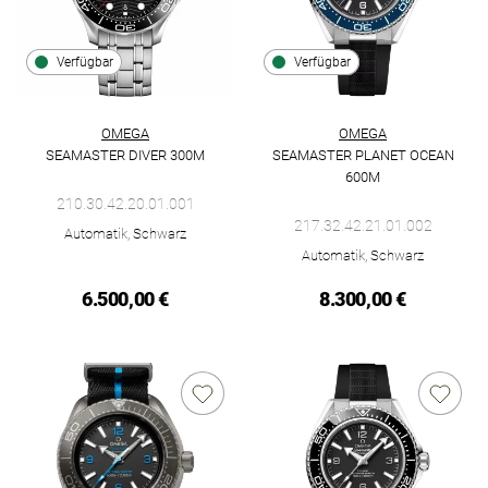
Verfügbar
Verfügbar
OMEGA
OMEGA
SEAMASTER DIVER 300M
SEAMASTER PLANET OCEAN
Omega Seamaster Diver 300M, Ref: 210.30.42.20.01.001, Preis
600M
Omega Seamaster Planet Ocean
210.30.42.20.01.001
217.32.42.21.01.002
Automatik, Schwarz
Automatik, Schwarz
6.500,00 €
8.300,00 €