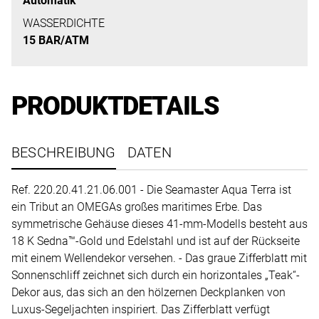
Automatik
uns
auf
WASSERDICHTE
15 BAR/ATM
Ihre
Anfrage.
PRODUKTDETAILS
TERMINANFRAGE
BESCHREIBUNG
DATEN
Ref. 220.20.41.21.06.001 - Die Seamaster Aqua Terra ist
ein Tribut an OMEGAs großes maritimes Erbe. Das
symmetrische Gehäuse dieses 41-mm-Modells besteht aus
18 K Sedna™-Gold und Edelstahl und ist auf der Rückseite
mit einem Wellendekor versehen. - Das graue Zifferblatt mit
Sonnenschliff zeichnet sich durch ein horizontales „Teak“-
Dekor aus, das sich an den hölzernen Deckplanken von
Luxus-Segeljachten inspiriert. Das Zifferblatt verfügt