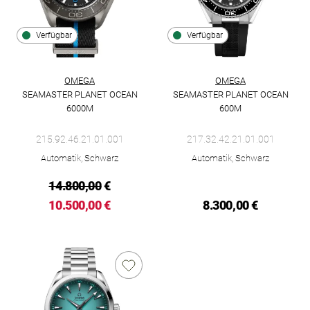
Verfügbar
Verfügbar
OMEGA
OMEGA
SEAMASTER PLANET OCEAN
SEAMASTER PLANET OCEAN
6000M
600M
Omega Seamaster Planet Ocean 6000M, Ref: 215.92.46.21.01.0
Omega Seamaster Planet Ocean
215.92.46.21.01.001
217.32.42.21.01.001
Automatik, Schwarz
Automatik, Schwarz
14.800,00
€
10.500,00 €
8.300,00 €