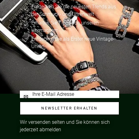
Entdecken Sie die neuesten Trends aus
der Schmuck- und Uhrenwelt
Erhalten Sie Tipps von unseren
Uhrmachern
Entdecken Sie als Erster neue Vintage-
Uhren
NEWSLETTER ERHALTEN
Wir versenden selten und Sie können sich
jederzeit abmelden