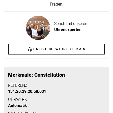
ERFAHREN
Fragen.
NEUHEITEN
2026
Neuheiten
Sprich mit unseren
BESUCHEN
der
Uhrenexperten
SIE
Watches
UNS
and
Wonders
ONLINE BERATUNGSTERMIN
Vereinbaren
2026
Sie
jetzt
Ihren
MEHR
Merkmale: Constellation
persönlichen
ERFAHREN
Termin
REFERENZ
131.20.39.20.58.001
–
wir
UHRWERK
Automatik
freuen