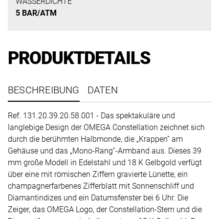
uns
WASSERDICHTE
5 BAR/ATM
auf
Ihre
Anfrage.
PRODUKTDETAILS
TERMINANFRAGE
BESCHREIBUNG
DATEN
Ref. 131.20.39.20.58.001 - Das spektakuläre und
langlebige Design der OMEGA Constellation zeichnet sich
durch die berühmten Halbmonde, die „Krappen“ am
Gehäuse und das „Mono-Rang“-Armband aus. Dieses 39
mm große Modell in Edelstahl und 18 K Gelbgold verfügt
über eine mit römischen Ziffern gravierte Lünette, ein
champagnerfarbenes Zifferblatt mit Sonnenschliff und
Diamantindizes und ein Datumsfenster bei 6 Uhr. Die
Zeiger, das OMEGA Logo, der Constellation-Stern und die