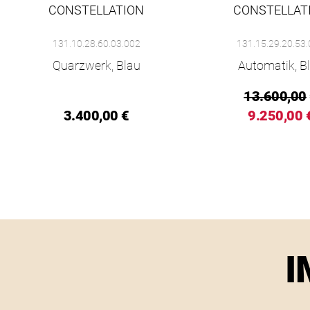
CONSTELLATION
CONSTELLAT
Omega Constellation, Ref: 131.10.28.60.03.002, Preis: 3.400
Omega Constellation, 
131.10.28.60.03.002
131.15.29.20.53
Quarzwerk, Blau
Automatik, B
13.600,00
3.400,00 €
9.250,00 
I