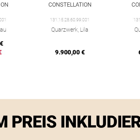
ION
CONSTELLATION
CO
,00 €, Verfügbar
Ref: 131.15.29.20.53.001, Preis: 9.250,00 €, Verfügbar
Omega Constellation, Ref: 131.15.28.60.99.001, 
Omega Con
.001
131.15.28.60.99.001
131
lau
Quarzwerk, Lila
Qu
€
€
9.900,00 €
M PREIS INKLUDIE