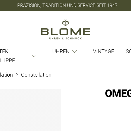
PRÄZISION, TRADITION UND SERVICE SEIT 1947
TEK
UHREN
VINTAGE
S
ILIPPE
lation
Constellation
OMEG