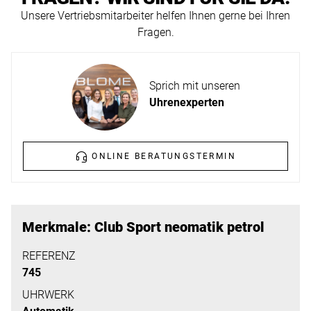
ERFAHREN
Unsere Vertriebsmitarbeiter helfen Ihnen gerne bei Ihren
NEUHEITEN
Fragen.
2026
Neuheiten
BESUCHEN
der
Sprich mit unseren
SIE
Watches
Uhrenexperten
UNS
and
Wonders
Vereinbaren
2026
Sie
ONLINE BERATUNGSTERMIN
jetzt
Ihren
MEHR
persönlichen
ERFAHREN
Merkmale: Club Sport neomatik petrol
Termin
–
REFERENZ
745
wir
freuen
UHRWERK