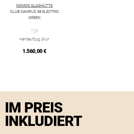
NOMOS GLASHÜTTE
CLUB CAMPUS 38 ELECTRIC
GREEN
NOMOS Glashütte Club Campus 38 electric green, Ref: 726, Pr
726
Handaufzug, Grün
1.560,00 €
IM PREIS
INKLUDIERT