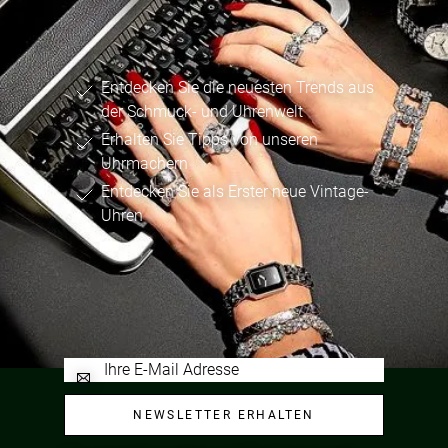
Entdecken Sie die neuesten Trends aus
der Schmuck- und Uhrenwelt
Erhalten Sie Tipps von unseren
Uhrmachern
Entdecken Sie als Erster neue Vintage-
Uhren
NEWSLETTER ERHALTEN