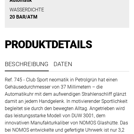
Automatik
uns
auf
WASSERDICHTE
20 BAR/ATM
Ihre
Anfrage.
PRODUKTDETAILS
TERMINANFRAGE
BESCHREIBUNG
DATEN
Ref. 745 - Club Sport neomatik in Petrolgrün hat einen
Gehäusedurchmesser von 37 Millimetern – die
Automatikuhr mit dem aufwendigen Strahlenschliff glänzt
damit an jedem Handgelenk. In motivierender Sportlichkeit
begleitet sie durch den bewegten Alltag. Angetrieben wird
das leistungsstarke Modell von DUW 3001, dem
innovativen Manufakturkaliber von NOMOS Glashütte. Das
bei NOMOS entwickelte und gefertigte Uhrwerk ist nur 3,2