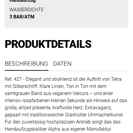
Handaufzug
uns
auf
WASSERDICHTE
3 BAR/ATM
Ihre
Anfrage.
PRODUKTDETAILS
TERMINANFRAGE
BESCHREIBUNG
DATEN
Ref. 427 - Elegant und strahlend ist der Auftritt von Tetra
mit Silberschliff. Klare Linien, Ton in Ton mit dem
samtgrauen Band aus veganem Velours – und einer
intensiv rosafarbenen kleinen Sekunde als Hinweis auf das
große, allzeit präsente, kraftvolle Herz. Extravaganz,
gepaart mit traditionsreicher Glashütter Uhrmacherkunst:
Für den zuverlässig hochpräzisen Antrieb sorgt das das
Handaufzugskaliber Alpha aus eigener Manufaktur.