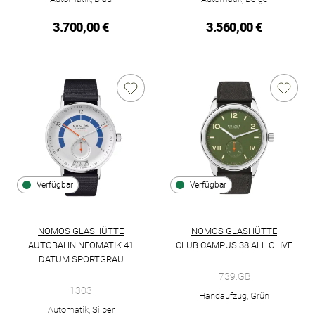
3.700,00 €
3.560,00 €
Verfügbar
Verfügbar
NOMOS GLASHÜTTE
NOMOS GLASHÜTTE
AUTOBAHN NEOMATIK 41
CLUB CAMPUS 38 ALL OLIVE
NOMOS Glashütte Club Campus 3
DATUM SPORTGRAU
NOMOS Glashütte Autobahn neomatik 41 Datum sportgrau, Ref
739.GB
1303
Handaufzug, Grün
Automatik, Silber