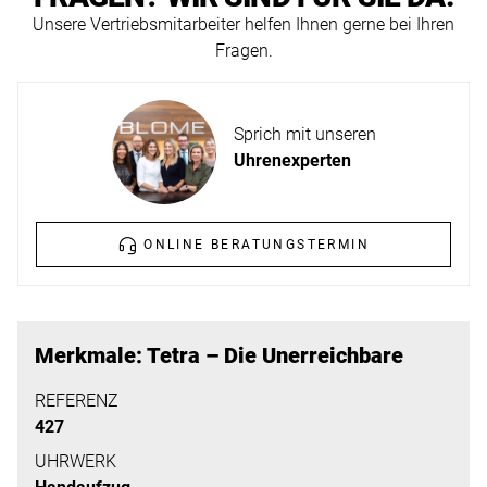
ERFAHREN
Unsere Vertriebsmitarbeiter helfen Ihnen gerne bei Ihren
NEUHEITEN
Fragen.
2026
Neuheiten
BESUCHEN
der
Sprich mit unseren
SIE
Watches
Uhrenexperten
UNS
and
Wonders
Vereinbaren
2026
Sie
ONLINE BERATUNGSTERMIN
jetzt
Ihren
MEHR
persönlichen
ERFAHREN
Merkmale: Tetra – Die Unerreichbare
Termin
–
REFERENZ
427
wir
freuen
UHRWERK