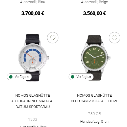
Automatik, Blau
Automatik, Beige
3.700,00 €
3.560,00 €
Verfügbar
Verfügbar
NOMOS GLASHÜTTE
NOMOS GLASHÜTTE
AUTOBAHN NEOMATIK 41
CLUB CAMPUS 38 ALL OLIVE
NOMOS Glashütte Club Campus 3
DATUM SPORTGRAU
NOMOS Glashütte Autobahn neomatik 41 Datum sportgrau, Ref
739.GB
1303
Handaufzug, Grün