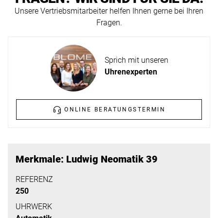
ERFAHREN
Unsere Vertriebsmitarbeiter helfen Ihnen gerne bei Ihren
NEUHEITEN
Fragen.
2026
Neuheiten
BESUCHEN
der
Sprich mit unseren
SIE
Watches
Uhrenexperten
UNS
and
Wonders
Vereinbaren
2026
Sie
ONLINE BERATUNGSTERMIN
jetzt
Ihren
MEHR
persönlichen
ERFAHREN
Merkmale: Ludwig Neomatik 39
Termin
–
REFERENZ
250
wir
freuen
UHRWERK