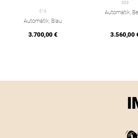
569
NOMOS Glashütte Ahoi neomatik 38 Datum sky, Ref: 516, Pre
516
Automatik, Be
Automatik, Blau
3.700,00 €
3.560,00 
I