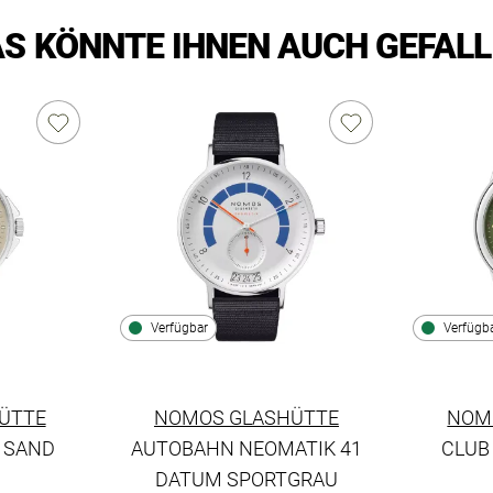
S KÖNNTE IHNEN AUCH GEFAL
Verfügbar
Verfügb
ÜTTE
NOMOS GLASHÜTTE
NOM
 SAND
AUTOBAHN NEOMATIK 41
CLUB
 Neomatik Sand, Ref: 569, Preis: 3.560,00 €, Verfügbar
DATUM SPORTGRAU