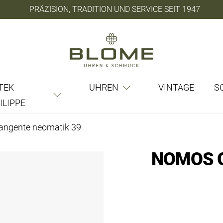
PRÄZISION, TRADITION UND SERVICE SEIT 1947
TEK
UHREN
VINTAGE
S
ILIPPE
angente neomatik 39
NOMOS 