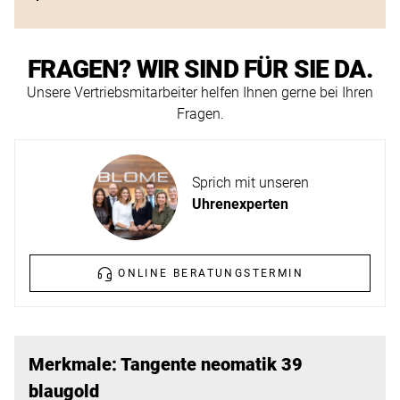
ERFAHREN
NEUHEITEN
2026
FRAGEN? WIR SIND FÜR SIE DA.
Neuheiten
BESUCHEN
Unsere Vertriebsmitarbeiter helfen Ihnen gerne bei Ihren
der
Fragen.
SIE
Watches
UNS
and
Wonders
Vereinbaren
Sprich mit unseren
2026
Sie
Uhrenexperten
jetzt
Ihren
MEHR
ONLINE BERATUNGSTERMIN
persönlichen
ERFAHREN
Termin
–
wir
Merkmale: Tangente neomatik 39
freuen
blaugold