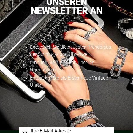
UNSEREN
NEWSLETTER AN
Entdecken Sie die neuesten Trends aus
der Schmuck- und Uhrenwelt
Erhalten Sie Tipps von unseren
Uhrmachern
Entdecken Sie als Erster neue Vintage-
Uhren