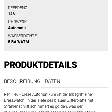
uns
auf
REFERENZ
146
Ihre
Anfrage.
UHRWERK
Automatik
WASSERDICHTE
5 BAR/ATM
TERMINANFRAGE
PRODUKTDETAILS
BESCHREIBUNG
DATEN
Ref. 146 - Diese Automatikuhr ist der Inbegriff einer
Dresswatch. In der Tiefe des blauen Zifferblatts mit
Strahlenschliff schimmert es golden, was der