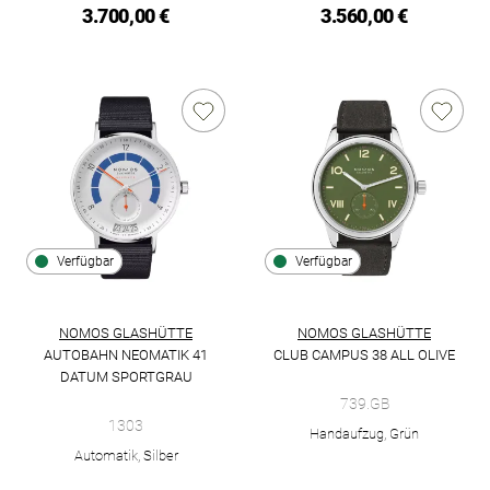
3.700,00 €
3.560,00 €
Verfügbar
Verfügbar
NOMOS GLASHÜTTE
NOMOS GLASHÜTTE
AUTOBAHN NEOMATIK 41
CLUB CAMPUS 38 ALL OLIVE
NOMOS Glashütte Club Campus 3
DATUM SPORTGRAU
NOMOS Glashütte Autobahn neomatik 41 Datum sportgrau, Ref
739.GB
1303
Handaufzug, Grün
Automatik, Silber