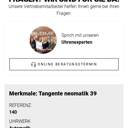
ERFAHREN
Unsere Vertriebsmitarbeiter helfen Ihnen gerne bei Ihren
NEUHEITEN
Fragen.
2026
Neuheiten
BESUCHEN
der
Sprich mit unseren
SIE
Watches
Uhrenexperten
UNS
and
Wonders
Vereinbaren
2026
Sie
ONLINE BERATUNGSTERMIN
jetzt
Ihren
MEHR
persönlichen
ERFAHREN
Merkmale: Tangente neomatik 39
Termin
–
REFERENZ
140
wir
freuen
UHRWERK