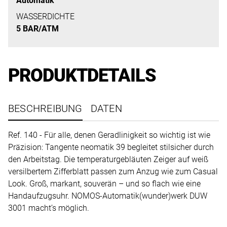
Automatik
uns
auf
WASSERDICHTE
5 BAR/ATM
Ihre
Anfrage.
PRODUKTDETAILS
TERMINANFRAGE
BESCHREIBUNG
DATEN
Ref. 140 - Für alle, denen Geradlinigkeit so wichtig ist wie
Präzision: Tangente neomatik 39 begleitet stilsicher durch
den Arbeitstag. Die temperaturgebläuten Zeiger auf weiß
versilbertem Zifferblatt passen zum Anzug wie zum Casual
Look. Groß, markant, souverän – und so flach wie eine
Handaufzugsuhr. NOMOS-Automatik(wunder)werk DUW
3001 macht’s möglich.