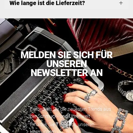
Wie lange ist die Lieferzeit?
MELDEN SIE SICH FÜR
UNSEREN
NEWSLETTER AN
Entdecken Sie die neuesten Trends aus
der Schmuck- und Uhrenwelt
Erhalten Sie Tipps von unseren
Uhrmachern