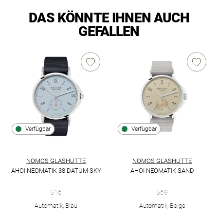
DAS KÖNNTE IHNEN AUCH
GEFALLEN
Verfügbar
Verfügbar
NOMOS GLASHÜTTE
NOMOS GLASHÜTTE
AHOI NEOMATIK 38 DATUM SKY
AHOI NEOMATIK SAND
NOMOS Glashütte Ahoi neomatik 38 Datum sky, Ref: 516, Prei
NOMOS Glashütte Ahoi Neomati
516
569
Automatik, Blau
Automatik, Beige