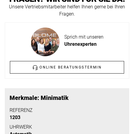
ERFAHREN
Unsere Vertriebsmitarbeiter helfen Ihnen gerne bei Ihren
NEUHEITEN
Fragen.
2026
Neuheiten
BESUCHEN
der
Sprich mit unseren
SIE
Watches
Uhrenexperten
UNS
and
Wonders
Vereinbaren
2026
Sie
ONLINE BERATUNGSTERMIN
jetzt
Ihren
MEHR
persönlichen
ERFAHREN
Merkmale: Minimatik
Termin
–
REFERENZ
1203
wir
freuen
UHRWERK