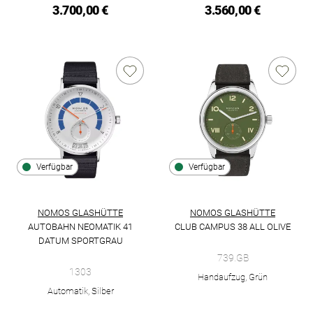
3.700,00 €
3.560,00 €
Verfügbar
Verfügbar
NOMOS GLASHÜTTE
NOMOS GLASHÜTTE
AUTOBAHN NEOMATIK 41
CLUB CAMPUS 38 ALL OLIVE
NOMOS Glashütte Club Campus 3
DATUM SPORTGRAU
NOMOS Glashütte Autobahn neomatik 41 Datum sportgrau, Ref
739.GB
1303
Handaufzug, Grün
Automatik, Silber