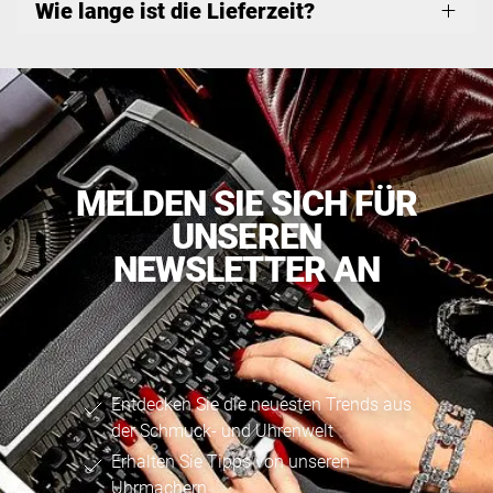
Wie lange ist die Lieferzeit?
MELDEN SIE SICH FÜR
UNSEREN
NEWSLETTER AN
Entdecken Sie die neuesten Trends aus
der Schmuck- und Uhrenwelt
Erhalten Sie Tipps von unseren
Uhrmachern