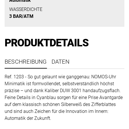
Automatik
uns
auf
WASSERDICHTE
3 BAR/ATM
Ihre
Anfrage.
PRODUKTDETAILS
TERMINANFRAGE
BESCHREIBUNG
DATEN
Ref. 1203 - So gut gelaunt wie ganggenau: NOMOS-Uhr
Minimatik ist formvollendet, selbstverständlich höchst
präzise – und dank Kaliber DUW 3001 handaufzugsflach.
Feine Details in Cyanblau sorgen für eine Prise Avantgarde
auf dem klassisch schönen Silberweiß des Zifferblattes
und sind auch Zeichen für die Innovation im Innern:
Automatik der Zukunft.