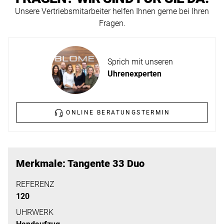
ERFAHREN
Unsere Vertriebsmitarbeiter helfen Ihnen gerne bei Ihren
NEUHEITEN
Fragen.
2026
Neuheiten
BESUCHEN
der
Sprich mit unseren
SIE
Watches
Uhrenexperten
UNS
and
Wonders
Vereinbaren
2026
Sie
ONLINE BERATUNGSTERMIN
jetzt
Ihren
MEHR
persönlichen
ERFAHREN
Merkmale: Tangente 33 Duo
Termin
–
REFERENZ
120
wir
freuen
UHRWERK