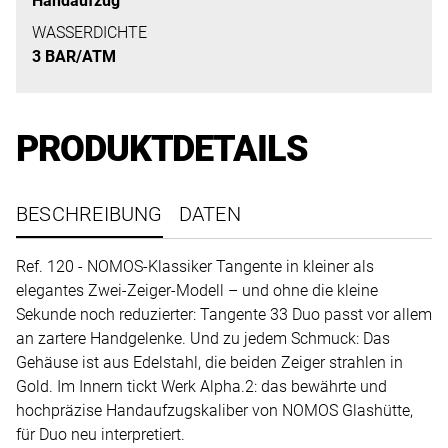
Handaufzug
uns
auf
WASSERDICHTE
3 BAR/ATM
Ihre
Anfrage.
PRODUKTDETAILS
TERMINANFRAGE
BESCHREIBUNG
DATEN
Ref. 120 - NOMOS-Klassiker Tangente in kleiner als
elegantes Zwei-Zeiger-Modell – und ohne die kleine
Sekunde noch reduzierter: Tangente 33 Duo passt vor allem
an zartere Handgelenke. Und zu jedem Schmuck: Das
Gehäuse ist aus Edelstahl, die beiden Zeiger strahlen in
Gold. Im Innern tickt Werk Alpha.2: das bewährte und
hochpräzise Handaufzugskaliber von NOMOS Glashütte,
für Duo neu interpretiert.