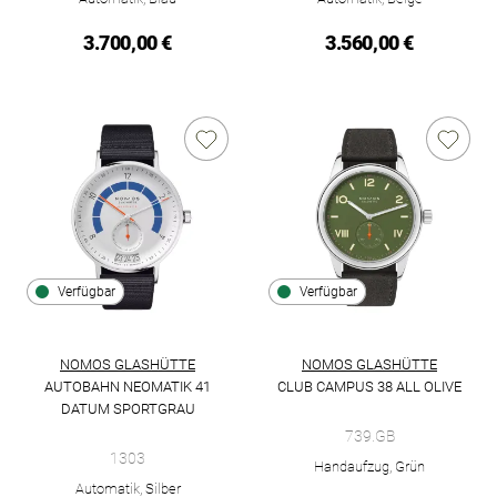
3.700,00 €
3.560,00 €
Verfügbar
Verfügbar
NOMOS GLASHÜTTE
NOMOS GLASHÜTTE
AUTOBAHN NEOMATIK 41
CLUB CAMPUS 38 ALL OLIVE
NOMOS Glashütte Club Campus 3
DATUM SPORTGRAU
NOMOS Glashütte Autobahn neomatik 41 Datum sportgrau, Ref
739.GB
1303
Handaufzug, Grün
Automatik, Silber