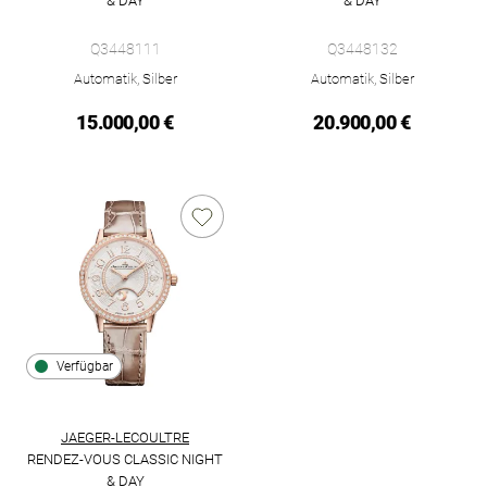
& DAY
& DAY
Jaeger-LeCoultre Rendez-Vous Classic Night & Day, Ref: Q344
Jaeger-LeCoultre Rendez-Vous 
Q3448111
Q3448132
Automatik, Silber
Automatik, Silber
15.000,00 €
20.900,00 €
Verfügbar
JAEGER-LECOULTRE
RENDEZ-VOUS CLASSIC NIGHT
& DAY