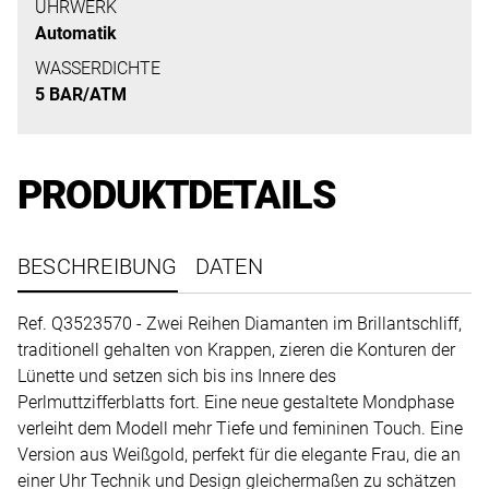
uns
UHRWERK
auf
Automatik
Ihre
WASSERDICHTE
Anfrage.
5 BAR/ATM
PRODUKTDETAILS
TERMINANFRAGE
BESCHREIBUNG
DATEN
Ref. Q3523570 - Zwei Reihen Diamanten im Brillantschliff,
traditionell gehalten von Krappen, zieren die Konturen der
Lünette und setzen sich bis ins Innere des
Perlmuttzifferblatts fort. Eine neue gestaltete Mondphase
verleiht dem Modell mehr Tiefe und femininen Touch. Eine
Version aus Weißgold, perfekt für die elegante Frau, die an
einer Uhr Technik und Design gleichermaßen zu schätzen