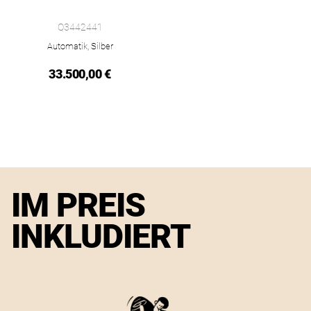
Jaeger-LeCoultre Rendez-Vous Classic Night & Day, Ref: Q344
Q3442441
Automatik, Silber
33.500,00 €
IM PREIS
INKLUDIERT