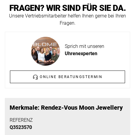
ERFAHREN
FRAGEN? WIR SIND FÜR SIE DA.
NEUHEITEN
2026
Unsere Vertriebsmitarbeiter helfen Ihnen gerne bei Ihren
Fragen.
Neuheiten
BESUCHEN
der
SIE
Watches
Sprich mit unseren
UNS
and
Uhrenexperten
Wonders
Vereinbaren
2026
Sie
jetzt
ONLINE BERATUNGSTERMIN
Ihren
MEHR
persönlichen
ERFAHREN
Termin
Merkmale: Rendez-Vous Moon Jewellery
–
wir
REFERENZ
freuen
Q3523570