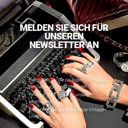
MELDEN SIE SICH FÜR
UNSEREN
NEWSLETTER AN
Entdecken Sie die neuesten Trends aus
der Schmuck- und Uhrenwelt
Erhalten Sie Tipps von unseren
Uhrmachern
Entdecken Sie als Erster neue Vintage-
Uhren