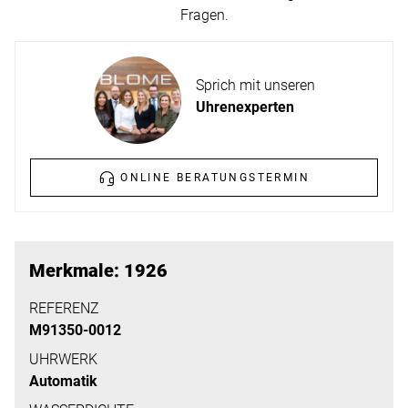
ERFAHREN
Fragen.
NEUHEITEN
2026
Neuheiten
Sprich mit unseren
BESUCHEN
der
Uhrenexperten
SIE
Watches
UNS
and
Wonders
ONLINE BERATUNGSTERMIN
Vereinbaren
2026
Sie
jetzt
Ihren
MEHR
Merkmale: 1926
persönlichen
ERFAHREN
Termin
REFERENZ
M91350-0012
–
wir
UHRWERK
Automatik
freuen