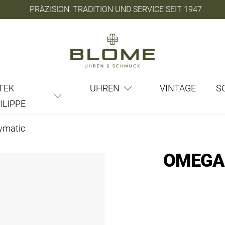
PRÄZISION, TRADITION UND SERVICE SEIT 1947
TEK
UHREN
VINTAGE
S
ILIPPE
dymatic
OMEGA 