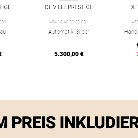
TIGE
DE VILLE PRESTIGE
DE
.300,00 €, Verfügbar
ge, Ref: 434.10.41.20.03.001, Preis: 6.000,00 €, Verfügbar
Omega De Ville Prestige, Ref: 434.10.40.20.02.0
Omega De 
.001
434.10.40.20.02.001
435
lau
Automatik, Silber
Hand
€
5.300,00 €
M PREIS INKLUDIE