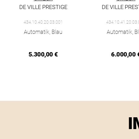
DE VILLE PRESTIGE
DE VILLE PRES
Omega De Ville Prestige, Ref: 434.10.40.20.03.001, Preis: 5
Omega De Ville Presti
434.10.40.20.03.001
434.10.41.20.03
Automatik, Blau
Automatik, B
5.300,00 €
6.000,00 
I