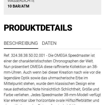
uns
WASSERDICHTE
10 BAR/ATM
auf
Ihre
Anfrage.
PRODUKTDETAILS
TERMINANFRAGE
BESCHREIBUNG
DATEN
Ref. 324.38.38.50.02.001 - Die OMEGA Speedmaster ist
einer der charakteristischsten Chronographen der Welt.
Nun präsentiert OMEGA diese raffinierte Kollektion an 38-
mm-Uhren. Auch wenn bei dieser Kreation nach wie vor die
legendäre Optik sowie das uhrmacherische Erbe im
Mittelpunkt stehen, wurde dem klassischen Design eine
neue ästhetische Note hinsichtlich Schlichtheit, Größe und
Farbe verliehen. Jedes Speedmaster 38-mm-Modell verfügt
klar erkennbar über horizontale ovale Hilfszifferblätter und