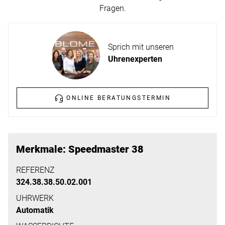
ERFAHREN
Fragen.
NEUHEITEN
2026
Neuheiten
Sprich mit unseren
BESUCHEN
der
Uhrenexperten
SIE
Watches
UNS
and
Wonders
ONLINE BERATUNGSTERMIN
Vereinbaren
2026
Sie
jetzt
Ihren
MEHR
Merkmale: Speedmaster 38
persönlichen
ERFAHREN
Termin
REFERENZ
324.38.38.50.02.001
–
wir
UHRWERK
Automatik
freuen