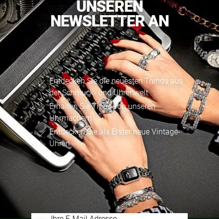
UNSEREN
NEWSLETTER AN
Entdecken Sie die neuesten Trends aus
der Schmuck- und Uhrenwelt
Erhalten Sie Tipps von unseren
Uhrmachern
Entdecken Sie als Erster neue Vintage-
Uhren